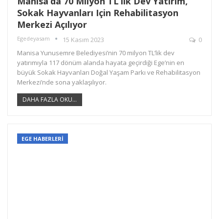
Manisa’da 70 Milyon TL’lik Dev Yatırım,
Sokak Hayvanları Için Rehabilitasyon
Merkezi Açılıyor
Egedeyasam
15 Kasım 2023
0
Manisa Yunusemre Belediyesi’nin 70 milyon TL’lik dev
yatırımıyla 117 dönüm alanda hayata geçirdiği Ege’nin en
büyük Sokak Hayvanları Doğal Yaşam Parkı ve Rehabilitasyon
Merkezi’nde sona yaklaşılıyor.
DAHA FAZLA OKU...
EGE HABERLERİ