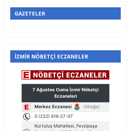
GAZETELER
İZMİR NÖBETÇİ ECZANELER