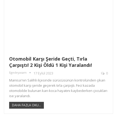
Otomobil Karşı Şeride Geçti, Tırla
Çarpıştı! 2 Kişi Öldü 1 Kişi Yaralandı!
Egedeyasam
17 Eylül 2023
0
Manisa'nın Salihli ilçesinde sürücüsünün kontrolünden çıkan
otomobil karşı şeride geçerek tırla çarpıştı. Feci kazada
otomobilde bulunan karı-koca hayatını kaybederken çocukları
ise yaralandı.
DAHA FAZLA OKU...