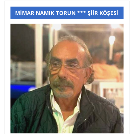
MİMAR NAMIK TORUN *** ŞİİR KÖŞESİ