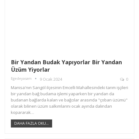
Bir Yandan Budak Yapıyorlar Bir Yandan
Üzüm Yiyorlar
Egedeyasam
9 Ocak 2024
0
Manisa'nın Sarıgöl ilçesinin Emcelli Mahallesindeki tarım işçileri
bir yandan bağ budama işlemi yaparken bir yandan da
budanan bağlarda kalan ve bağcılar arasında "çoban üzümü"
olarak bilinen üzüm salkımlarını ocak ayında dalından
kopararak…
DAHA FAZLA OKU...