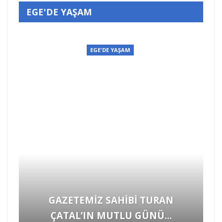
EGE'DE YAŞAM
EGE'DE YAŞAM
Hayvanlara Yönelik Şiddet
Görüntülerine İzmir’den “YETER”…