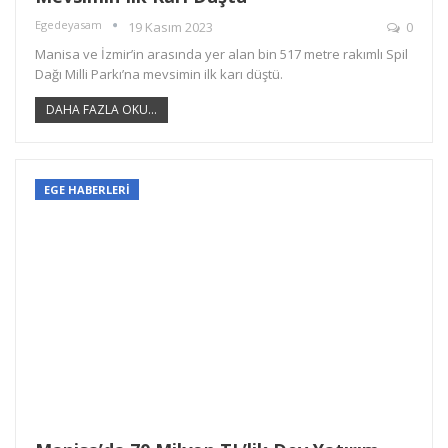
Egedeyasam
19 Kasım 2023
0
Manisa ve İzmir’in arasında yer alan bin 517 metre rakımlı Spil
Dağı Milli Parkı’na mevsimin ilk karı düştü.
DAHA FAZLA OKU...
EGE HABERLERİ