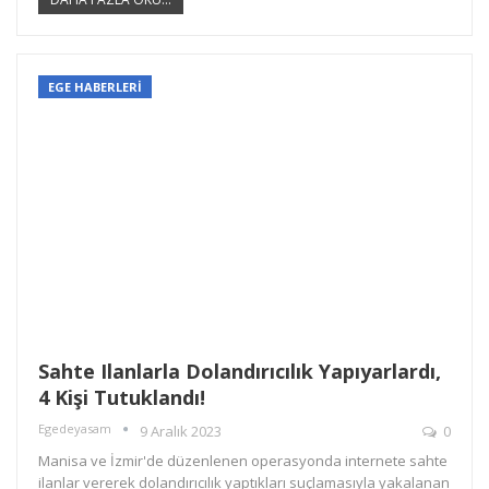
EGE HABERLERİ
Sahte Ilanlarla Dolandırıcılık Yapıyarlardı,
4 Kişi Tutuklandı!
Egedeyasam
9 Aralık 2023
0
Manisa ve İzmir'de düzenlenen operasyonda internete sahte
ilanlar vererek dolandırıcılık yaptıkları suçlamasıyla yakalanan