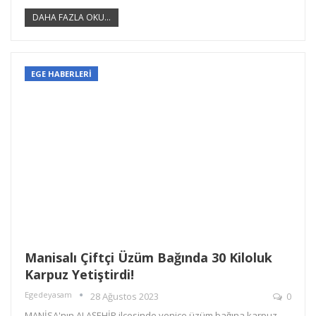
DAHA FAZLA OKU...
EGE HABERLERİ
Manisalı Çiftçi Üzüm Bağında 30 Kiloluk
Karpuz Yetiştirdi!
Egedeyasam
28 Ağustos 2023
0
MANİSA'nın ALAŞEHİR ilçesinde yenice üzüm bağına karpuz