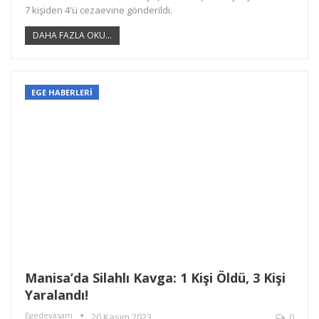
7 kişiden 4'ü cezaevine gönderildi.
DAHA FAZLA OKU...
EGE HABERLERİ
Manisa’da Silahlı Kavga: 1 Kişi Öldü, 3 Kişi
Yaralandı!
Egedeyasam
20 Kasım 2023
0