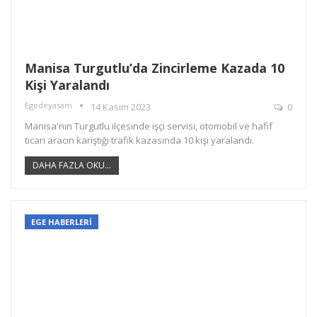
Manisa Turgutlu’da Zincirleme Kazada 10
Kişi Yaralandı
Egedeyasam
14 Kasım 2023
0
Manisa'nın Turgutlu ilçesinde işçi servisi, otomobil ve hafif
ticari aracın karıştığı trafik kazasında 10 kişi yaralandı.
DAHA FAZLA OKU...
EGE HABERLERİ