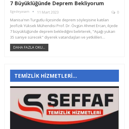
7 Büyüklüğünde Deprem Bekliyorum
Egedeyasam
11 Mart 2023
0
Manisa'nın Turgutlu ilçesinde deprem söyleşisine katılan
Jeofizik Yüksek Mühendisi Prof. Dr. Övgün Ahmet Ercan, ilçede
7 büyüklüğünde deprem beklediğini belirterek, "Aşağı yukarı
35 saniye sürecek" diyerek vatandaşları ve yetkilileri…
DAHA FAZLA OKU...
TEMİZLİK HİZMETLERİ…