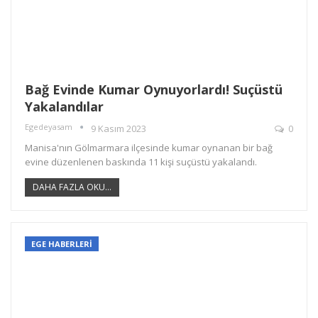
Bağ Evinde Kumar Oynuyorlardı! Suçüstü
Yakalandılar
Egedeyasam
9 Kasım 2023
0
Manisa'nın Gölmarmara ilçesinde kumar oynanan bir bağ
evine düzenlenen baskında 11 kişi suçüstü yakalandı.
DAHA FAZLA OKU...
EGE HABERLERİ