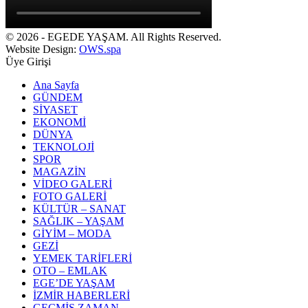
© 2026 - EGEDE YAŞAM. All Rights Reserved.
Website Design:
OWS.spa
Üye Girişi
Ana Sayfa
GÜNDEM
SİYASET
EKONOMİ
DÜNYA
TEKNOLOJİ
SPOR
MAGAZİN
VİDEO GALERİ
FOTO GALERİ
KÜLTÜR – SANAT
SAĞLIK – YAŞAM
GİYİM – MODA
GEZİ
YEMEK TARİFLERİ
OTO – EMLAK
EGE’DE YAŞAM
İZMİR HABERLERİ
GEÇMİŞ ZAMAN