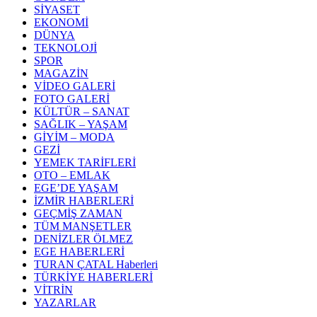
SİYASET
EKONOMİ
DÜNYA
TEKNOLOJİ
SPOR
MAGAZİN
VİDEO GALERİ
FOTO GALERİ
KÜLTÜR – SANAT
SAĞLIK – YAŞAM
GİYİM – MODA
GEZİ
YEMEK TARİFLERİ
OTO – EMLAK
EGE’DE YAŞAM
İZMİR HABERLERİ
GEÇMİŞ ZAMAN
TÜM MANŞETLER
DENİZLER ÖLMEZ
EGE HABERLERİ
TURAN ÇATAL Haberleri
TÜRKİYE HABERLERİ
VİTRİN
YAZARLAR