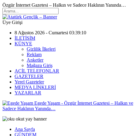
Özgür İnternet Gazetesi – Halkın ve Sadece Haklının Yanında…
Üye Girişi
8 Ağustos 2026 - Cumartesi 03:39:10
İLETİŞİM
KÜNYE
Gizlilik İlkeleri
Reklam
Anketler
Mağaza Giriş
ACİL TELEFONLAR
GAZETELER
Yerel Gazeteler
MEDYA LİNKLERİ
YAZARLAR
Egede Yaşam - Özgür İnternet Gazetesi – Halkın ve
Sadece Haklının Yanında…
Ana Sayfa
GÜNDEM