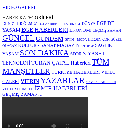
VİDEO GALERİ
HABER KATEGORİLERİ
EGE'DE
DENİZLER ÖLMEZ
DÜNYA
DOLANDIRICILARA DİKKAT
EGE HABERLERİ
YAŞAM
EKONOMİ
GEÇMİŞ ZAMAN
GÜNCEL
GÜNDEM
HERŞEY ÇOK GÜZEL
GİYİM - MODA
KÜLTÜR - SANAT
MAGAZİN
SAĞLIK -
OLACAK
Reklamlar
SON DAKİKA
SİYASET
SPOR
YAŞAM
TÜM
TURAN ÇATAL Haberleri
TEKNOLOJİ
MANŞETLER
TÜRKİYE HABERLERİ
VİDEO
YAZARLAR
VİTRİN
GALERİ
YEMEK TARİFLERİ
İZMİR HABERLERİ
YEREL SEÇİMLER
GEÇMİŞ ZAMAN…