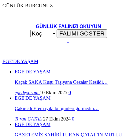
GÜNLÜK BURCUNUZ …
GÜNLÜK FALINIZI OKUYUN
..
.
EGE'DE YAŞAM
EGE'DE YAŞAM
Kaçak SAKA Kuşu Taşıyana Cezalar Kesildi…
egedeyasam
10 Ekim 2025
0
EGE'DE YAŞAM
Çakırcalı Efem iyiki bu günleri görmedin…
Turan ÇATAL
27 Ekim 2024
0
EGE'DE YAŞAM
GAZETEMİZ SAHİBİ TURAN ÇATAL’IN MUTLU