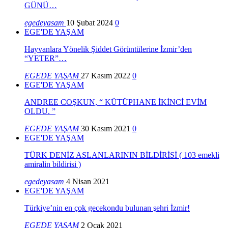
GÜNÜ…
egedeyasam
10 Şubat 2024
0
EGE'DE YAŞAM
Hayvanlara Yönelik Şiddet Görüntülerine İzmir’den
“YETER”…
EGEDE YAŞAM
27 Kasım 2022
0
EGE'DE YAŞAM
ANDREE COŞKUN, “ KÜTÜPHANE İKİNCİ EVİM
OLDU. ”
EGEDE YAŞAM
30 Kasım 2021
0
EGE'DE YAŞAM
TÜRK DENİZ ASLANLARININ BİLDİRİSİ ( 103 emekli
amiralin bildirisi )
egedeyasam
4 Nisan 2021
EGE'DE YAŞAM
Türkiye’nin en çok gecekondu bulunan şehri İzmir!
EGEDE YAŞAM
2 Ocak 2021