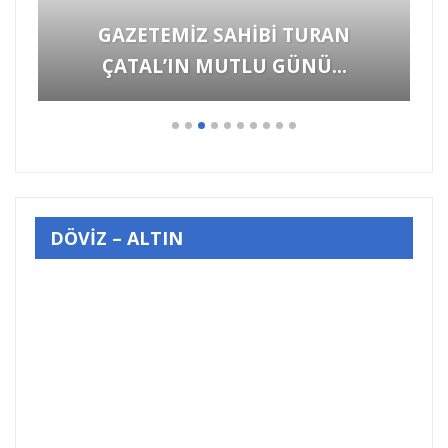
Hayvanlara Yönelik Şiddet
Görüntülerine İzmir’den “YETER”…
DÖVİZ – ALTIN