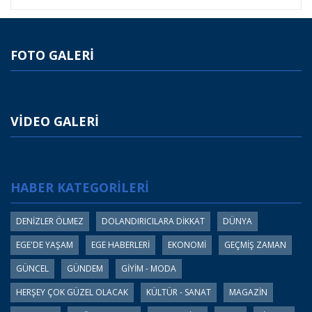
FOTO GALERİ
VİDEO GALERİ
HABER KATEGORİLERİ
DENİZLER ÖLMEZ
DOLANDIRICILARA DİKKAT
DÜNYA
EGE'DE YAŞAM
EGE HABERLERİ
EKONOMİ
GEÇMİŞ ZAMAN
GÜNCEL
GÜNDEM
GİYİM - MODA
HERŞEY ÇOK GÜZEL OLACAK
KÜLTÜR - SANAT
MAGAZİN