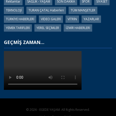
Reklamlar
SAĞLIK - YAŞAM
SON DAKİKA
SPOR
SİYASET
TEKNOLOJİ
TURAN ÇATAL Haberleri
TÜM MANŞETLER
TÜRKİYE HABERLERİ
VİDEO GALERİ
VİTRİN
YAZARLAR
YEMEK TARİFLERİ
YEREL SEÇİMLER
İZMİR HABERLERİ
GEÇMİŞ ZAMAN…
© 2026 - EGEDE YAŞAM. All Rights Reserved.