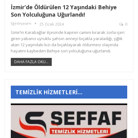
İzmir’de Öldürülen 12 Yaşındaki Behiye
Son Yolculuğuna Uğurlandı!
Egedeyasam
25 Ocak 2024
0
İzmir’in Karabağlar ilçesinde kapının camını kırarak zorla içeri
giren yabancı uyruklu şahsın anneyi bıçakla yaraladığı, çığlık
atan 12 yaşındaki kızı da bıçaklayarak öldürmesi olayında
hayatını kaybeden Behiye son yolculuğuna uğurlandı.
DAHA FAZLA OKU...
TEMİZLİK HİZMETLERİ…