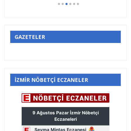
GAZETELER
İZMİR NÖBETÇİ ECZANELER