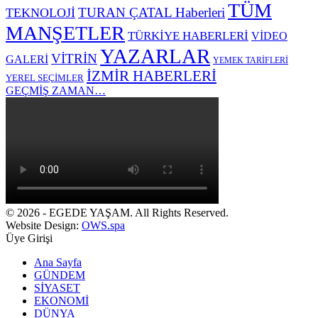
TÜM
TURAN ÇATAL Haberleri
TEKNOLOJİ
MANŞETLER
TÜRKİYE HABERLERİ
VİDEO
YAZARLAR
VİTRİN
GALERİ
YEMEK TARİFLERİ
İZMİR HABERLERİ
YEREL SEÇİMLER
GEÇMİŞ ZAMAN…
© 2026 - EGEDE YAŞAM. All Rights Reserved.
Website Design:
OWS.spa
Üye Girişi
Ana Sayfa
GÜNDEM
SİYASET
EKONOMİ
DÜNYA