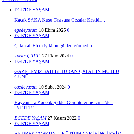
EGE'DE YAŞAM
Kaçak SAKA Kuşu Taşıyana Cezalar Kesildi…
egedeyasam
10 Ekim 2025
0
EGE'DE YAŞAM
Çakırcalı Efem iyiki bu günleri görmedin…
Turan ÇATAL
27 Ekim 2024
0
EGE'DE YAŞAM
GAZETEMİZ SAHİBİ TURAN ÇATAL’IN MUTLU
GÜNÜ…
egedeyasam
10 Şubat 2024
0
EGE'DE YAŞAM
Hayvanlara Yönelik Şiddet Görüntülerine İzmir’den
“YETER”…
EGEDE YAŞAM
27 Kasım 2022
0
EGE'DE YAŞAM
ANDREE COŞKUN, “ KÜTÜPHANE İKİNCİ EVİM