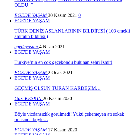
OLDU. ”
EGEDE YAŞAM
30 Kasım 2021
0
EGE'DE YAŞAM
TÜRK DENİZ ASLANLARININ BİLDİRİSİ ( 103 emekli
amiralin bildirisi )
egedeyasam
4 Nisan 2021
EGE'DE YAŞAM
Türkiye’nin en çok gecekondu bulunan şehri İzmir!
EGEDE YAŞAM
2 Ocak 2021
EGE'DE YAŞAM
GEÇMİŞ OLSUN TURAN KARDEŞİM…
Gazi KESKİN
26 Kasım 2020
EGE'DE YAŞAM
Böyle vicdansızlık görülmedi! Yükü çekemeyen atı sokak
ortasında böyle…
EGEDE YAŞAM
17 Kasım 2020