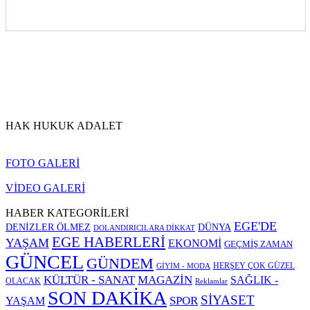
HAK HUKUK ADALET
FOTO GALERİ
VİDEO GALERİ
HABER KATEGORİLERİ
EGE'DE
DENİZLER ÖLMEZ
DÜNYA
DOLANDIRICILARA DİKKAT
EGE HABERLERİ
YAŞAM
EKONOMİ
GEÇMİŞ ZAMAN
GÜNCEL
GÜNDEM
HERŞEY ÇOK GÜZEL
GİYİM - MODA
KÜLTÜR - SANAT
MAGAZİN
SAĞLIK -
OLACAK
Reklamlar
SON DAKİKA
SİYASET
SPOR
YAŞAM