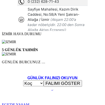
İZMİR HAVA DURUMU
5 GÜNLÜK TAHMİN
GÜNLÜK BURCUNUZ …
GÜNLÜK FALINIZI OKUYUN
..
.
EGE'DE YAŞAM