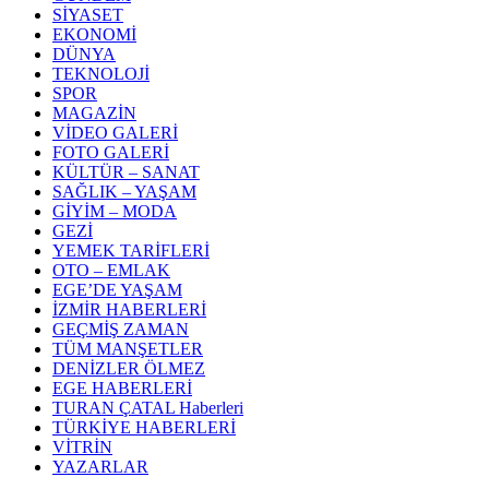
SİYASET
EKONOMİ
DÜNYA
TEKNOLOJİ
SPOR
MAGAZİN
VİDEO GALERİ
FOTO GALERİ
KÜLTÜR – SANAT
SAĞLIK – YAŞAM
GİYİM – MODA
GEZİ
YEMEK TARİFLERİ
OTO – EMLAK
EGE’DE YAŞAM
İZMİR HABERLERİ
GEÇMİŞ ZAMAN
TÜM MANŞETLER
DENİZLER ÖLMEZ
EGE HABERLERİ
TURAN ÇATAL Haberleri
TÜRKİYE HABERLERİ
VİTRİN
YAZARLAR