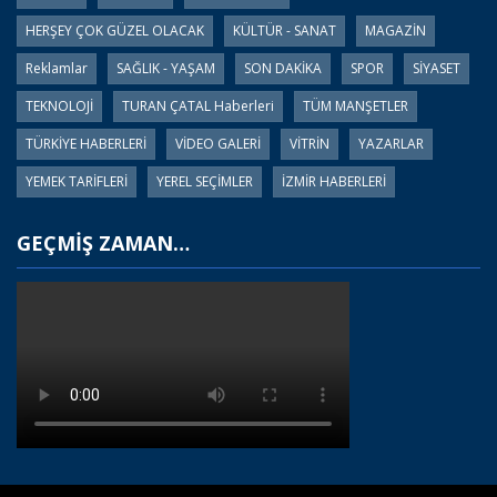
HERŞEY ÇOK GÜZEL OLACAK
KÜLTÜR - SANAT
MAGAZİN
Reklamlar
SAĞLIK - YAŞAM
SON DAKİKA
SPOR
SİYASET
TEKNOLOJİ
TURAN ÇATAL Haberleri
TÜM MANŞETLER
TÜRKİYE HABERLERİ
VİDEO GALERİ
VİTRİN
YAZARLAR
YEMEK TARİFLERİ
YEREL SEÇİMLER
İZMİR HABERLERİ
GEÇMİŞ ZAMAN…