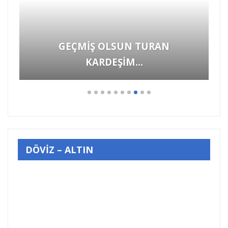
UN TURAN
İM…
DÖVİZ – ALTIN