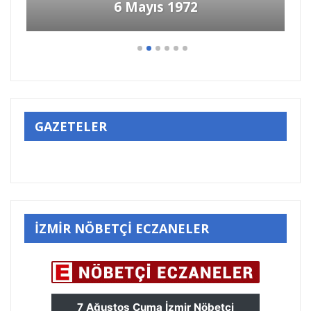
1972
GAZETELER
İZMİR NÖBETÇİ ECZANELER