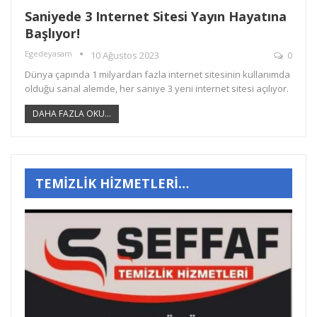
Saniyede 3 Internet Sitesi Yayın Hayatına
Başlıyor!
Egedeyasam
10 Ağustos 2023
0
Dünya çapında 1 milyardan fazla internet sitesinin kullanımda
olduğu sanal alemde, her saniye 3 yeni internet sitesi açılıyor.
DAHA FAZLA OKU...
TEMİZLİK HİZMETLERİ…