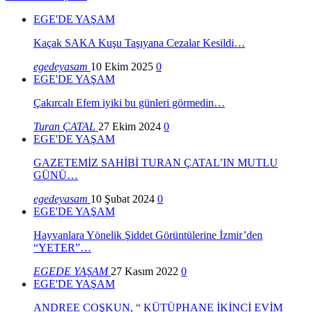
EGE'DE YAŞAM
Kaçak SAKA Kuşu Taşıyana Cezalar Kesildi…
egedeyasam
10 Ekim 2025
0
EGE'DE YAŞAM
Çakırcalı Efem iyiki bu günleri görmedin…
Turan ÇATAL
27 Ekim 2024
0
EGE'DE YAŞAM
GAZETEMİZ SAHİBİ TURAN ÇATAL’IN MUTLU
GÜNÜ…
egedeyasam
10 Şubat 2024
0
EGE'DE YAŞAM
Hayvanlara Yönelik Şiddet Görüntülerine İzmir’den
“YETER”…
EGEDE YAŞAM
27 Kasım 2022
0
EGE'DE YAŞAM
ANDREE COŞKUN, “ KÜTÜPHANE İKİNCİ EVİM