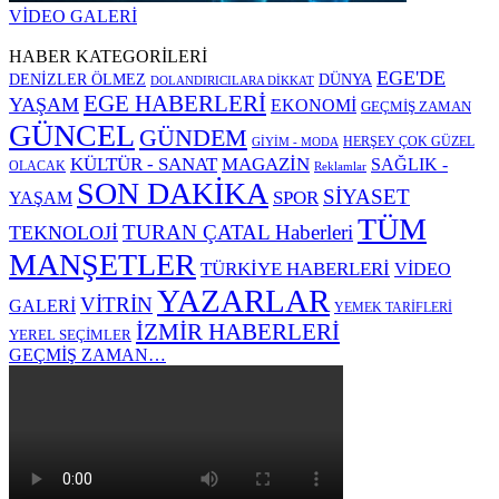
VİDEO GALERİ
HABER KATEGORİLERİ
EGE'DE
DENİZLER ÖLMEZ
DÜNYA
DOLANDIRICILARA DİKKAT
EGE HABERLERİ
YAŞAM
EKONOMİ
GEÇMİŞ ZAMAN
GÜNCEL
GÜNDEM
HERŞEY ÇOK GÜZEL
GİYİM - MODA
KÜLTÜR - SANAT
MAGAZİN
SAĞLIK -
OLACAK
Reklamlar
SON DAKİKA
SİYASET
SPOR
YAŞAM
TÜM
TURAN ÇATAL Haberleri
TEKNOLOJİ
MANŞETLER
TÜRKİYE HABERLERİ
VİDEO
YAZARLAR
VİTRİN
GALERİ
YEMEK TARİFLERİ
İZMİR HABERLERİ
YEREL SEÇİMLER
GEÇMİŞ ZAMAN…