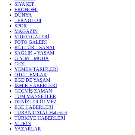
SİYASET
EKONOMİ
DÜNYA
TEKNOLOJİ
SPOR
MAGAZİN
VİDEO GALERİ
FOTO GALERİ
KÜLTÜR – SANAT
SAĞLIK – YAŞAM
GİYİM – MODA
GEZİ
YEMEK TARİFLERİ
OTO – EMLAK
EGE’DE YAŞAM
İZMİR HABERLERİ
GEÇMİŞ ZAMAN
TÜM MANŞETLER
DENİZLER ÖLMEZ
EGE HABERLERİ
TURAN ÇATAL Haberleri
TÜRKİYE HABERLERİ
VİTRİN
YAZARLAR