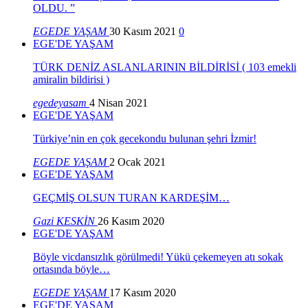
OLDU. ”
EGEDE YAŞAM
30 Kasım 2021
0
EGE'DE YAŞAM
TÜRK DENİZ ASLANLARININ BİLDİRİSİ ( 103 emekli
amiralin bildirisi )
egedeyasam
4 Nisan 2021
EGE'DE YAŞAM
Türkiye’nin en çok gecekondu bulunan şehri İzmir!
EGEDE YAŞAM
2 Ocak 2021
EGE'DE YAŞAM
GEÇMİŞ OLSUN TURAN KARDEŞİM…
Gazi KESKİN
26 Kasım 2020
EGE'DE YAŞAM
Böyle vicdansızlık görülmedi! Yükü çekemeyen atı sokak
ortasında böyle…
EGEDE YAŞAM
17 Kasım 2020
EGE'DE YAŞAM