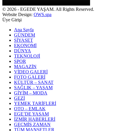
© 2026 - EGEDE YAŞAM. All Rights Reserved.
Website Design:
OWS.spa
Üye Girişi
Ana Sayfa
GÜNDEM
SİYASET
EKONOMİ
DÜNYA
TEKNOLOJİ
SPOR
MAGAZİN
VİDEO GALERİ
FOTO GALERİ
KÜLTÜR – SANAT
SAĞLIK – YAŞAM
GİYİM – MODA
GEZİ
YEMEK TARİFLERİ
OTO – EMLAK
EGE’DE YAŞAM
İZMİR HABERLERİ
GEÇMİŞ ZAMAN
TÜM MANŞETLER