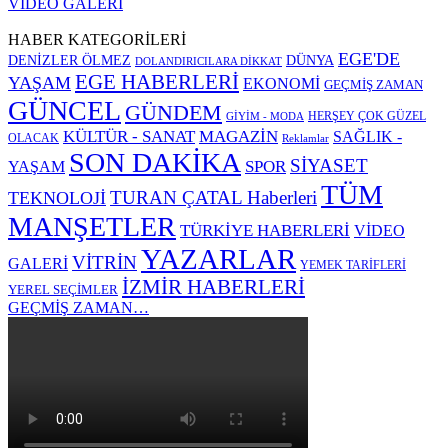
VİDEO GALERİ
HABER KATEGORİLERİ
EGE'DE
DENİZLER ÖLMEZ
DÜNYA
DOLANDIRICILARA DİKKAT
EGE HABERLERİ
YAŞAM
EKONOMİ
GEÇMİŞ ZAMAN
GÜNCEL
GÜNDEM
HERŞEY ÇOK GÜZEL
GİYİM - MODA
KÜLTÜR - SANAT
MAGAZİN
SAĞLIK -
OLACAK
Reklamlar
SON DAKİKA
SİYASET
SPOR
YAŞAM
TÜM
TURAN ÇATAL Haberleri
TEKNOLOJİ
MANŞETLER
TÜRKİYE HABERLERİ
VİDEO
YAZARLAR
VİTRİN
GALERİ
YEMEK TARİFLERİ
İZMİR HABERLERİ
YEREL SEÇİMLER
GEÇMİŞ ZAMAN…