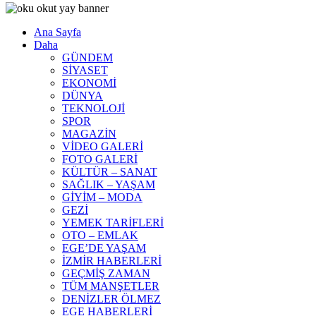
Ana Sayfa
Daha
GÜNDEM
SİYASET
EKONOMİ
DÜNYA
TEKNOLOJİ
SPOR
MAGAZİN
VİDEO GALERİ
FOTO GALERİ
KÜLTÜR – SANAT
SAĞLIK – YAŞAM
GİYİM – MODA
GEZİ
YEMEK TARİFLERİ
OTO – EMLAK
EGE’DE YAŞAM
İZMİR HABERLERİ
GEÇMİŞ ZAMAN
TÜM MANŞETLER
DENİZLER ÖLMEZ
EGE HABERLERİ