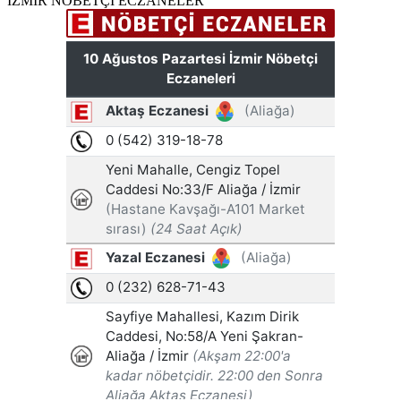
İZMİR NÖBETÇİ ECZANELER