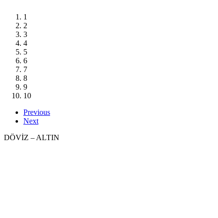
1
2
3
4
5
6
7
8
9
10
Previous
Next
DÖVİZ – ALTIN