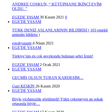
ANDREE COŞKUN, “ KÜTÜPHANE İKİNCİ EVİM
OLDU. ”
EGEDE YAŞAM
30 Kasım 2021
0
EGE'DE YAŞAM
TÜRK DENİZ ASLANLARININ BİLDİRİSİ ( 103 emekli
amiralin bildirisi )
egedeyasam
4 Nisan 2021
EGE'DE YAŞAM
Türkiye’nin en çok gecekondu bulunan şehri İzmir!
EGEDE YAŞAM
2 Ocak 2021
EGE'DE YAŞAM
GEÇMİŞ OLSUN TURAN KARDEŞİM…
Gazi KESKİN
26 Kasım 2020
EGE'DE YAŞAM
Böyle vicdansızlık görülmedi! Yükü çekemeyen atı sokak
ortasında böyle…