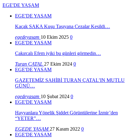
EGE'DE YAŞAM
EGE'DE YAŞAM
Kaçak SAKA Kuşu Taşıyana Cezalar Kesildi…
egedeyasam
10 Ekim 2025
0
EGE'DE YAŞAM
Çakırcalı Efem iyiki bu günleri görmedin…
Turan ÇATAL
27 Ekim 2024
0
EGE'DE YAŞAM
GAZETEMİZ SAHİBİ TURAN ÇATAL’IN MUTLU
GÜNÜ…
egedeyasam
10 Şubat 2024
0
EGE'DE YAŞAM
Hayvanlara Yönelik Şiddet Görüntülerine İzmir’den
“YETER”…
EGEDE YAŞAM
27 Kasım 2022
0
EGE'DE YAŞAM