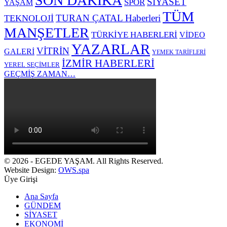
SON DAKİKA
SİYASET
SPOR
YAŞAM
TÜM
TURAN ÇATAL Haberleri
TEKNOLOJİ
MANŞETLER
TÜRKİYE HABERLERİ
VİDEO
YAZARLAR
VİTRİN
GALERİ
YEMEK TARİFLERİ
İZMİR HABERLERİ
YEREL SEÇİMLER
GEÇMİŞ ZAMAN…
© 2026 - EGEDE YAŞAM. All Rights Reserved.
Website Design:
OWS.spa
Üye Girişi
Ana Sayfa
GÜNDEM
SİYASET
EKONOMİ