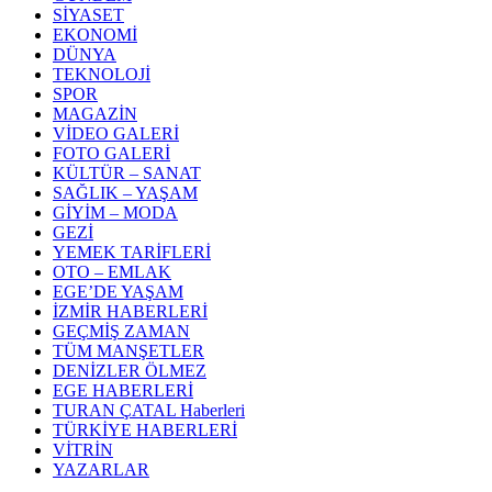
SİYASET
EKONOMİ
DÜNYA
TEKNOLOJİ
SPOR
MAGAZİN
VİDEO GALERİ
FOTO GALERİ
KÜLTÜR – SANAT
SAĞLIK – YAŞAM
GİYİM – MODA
GEZİ
YEMEK TARİFLERİ
OTO – EMLAK
EGE’DE YAŞAM
İZMİR HABERLERİ
GEÇMİŞ ZAMAN
TÜM MANŞETLER
DENİZLER ÖLMEZ
EGE HABERLERİ
TURAN ÇATAL Haberleri
TÜRKİYE HABERLERİ
VİTRİN
YAZARLAR