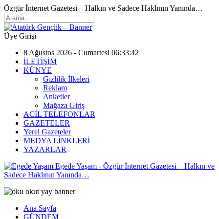
Özgür İnternet Gazetesi – Halkın ve Sadece Haklının Yanında…
Üye Girişi
8 Ağustos 2026 - Cumartesi 06:33:42
İLETİŞİM
KÜNYE
Gizlilik İlkeleri
Reklam
Anketler
Mağaza Giriş
ACİL TELEFONLAR
GAZETELER
Yerel Gazeteler
MEDYA LİNKLERİ
YAZARLAR
Egede Yaşam - Özgür İnternet Gazetesi – Halkın ve
Sadece Haklının Yanında…
Ana Sayfa
GÜNDEM