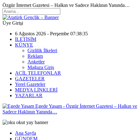
Özgür İnternet Gazetesi – Halkın ve Sadece Haklının Yanında…
Üye Girişi
6 Ağustos 2026 - Perşembe 07:38:35
İLETİŞİM
KÜNYE
Gizlilik İlkeleri
Reklam
Anketler
Mağaza Giriş
ACİL TELEFONLAR
GAZETELER
Yerel Gazeteler
MEDYA LİNKLERİ
YAZARLAR
Egede Yaşam - Özgür İnternet Gazetesi – Halkın ve
Sadece Haklının Yanında…
Ana Sayfa
GÜNDEM