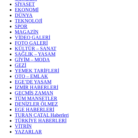
SİYASET
EKONOMİ
DÜNYA
TEKNOLOJİ
SPOR
MAGAZİN
VİDEO GALERİ
FOTO GALERİ
KÜLTÜR – SANAT
SAĞLIK – YAŞAM
GİYİM – MODA
GEZİ
YEMEK TARİFLERİ
OTO – EMLAK
EGE’DE YAŞAM
İZMİR HABERLERİ
GEÇMİŞ ZAMAN
TÜM MANŞETLER
DENİZLER ÖLMEZ
EGE HABERLERİ
TURAN ÇATAL Haberleri
TÜRKİYE HABERLERİ
VİTRİN
YAZARLAR