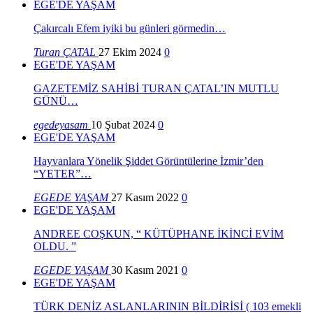
EGE'DE YAŞAM
Çakırcalı Efem iyiki bu günleri görmedin…
Turan ÇATAL
27 Ekim 2024
0
EGE'DE YAŞAM
GAZETEMİZ SAHİBİ TURAN ÇATAL’IN MUTLU
GÜNÜ…
egedeyasam
10 Şubat 2024
0
EGE'DE YAŞAM
Hayvanlara Yönelik Şiddet Görüntülerine İzmir’den
“YETER”…
EGEDE YAŞAM
27 Kasım 2022
0
EGE'DE YAŞAM
ANDREE COŞKUN, “ KÜTÜPHANE İKİNCİ EVİM
OLDU. ”
EGEDE YAŞAM
30 Kasım 2021
0
EGE'DE YAŞAM
TÜRK DENİZ ASLANLARININ BİLDİRİSİ ( 103 emekli