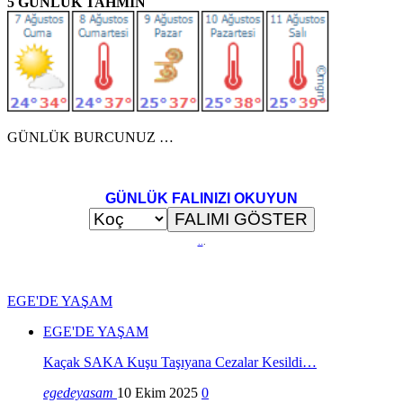
5 GÜNLÜK TAHMİN
GÜNLÜK BURCUNUZ …
GÜNLÜK FALINIZI OKUYUN
..
.
EGE'DE YAŞAM
EGE'DE YAŞAM
Kaçak SAKA Kuşu Taşıyana Cezalar Kesildi…
egedeyasam
10 Ekim 2025
0