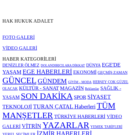
HAK HUKUK ADALET
FOTO GALERİ
VİDEO GALERİ
HABER KATEGORİLERİ
EGE'DE
DENİZLER ÖLMEZ
DÜNYA
DOLANDIRICILARA DİKKAT
EGE HABERLERİ
YAŞAM
EKONOMİ
GEÇMİŞ ZAMAN
GÜNCEL
GÜNDEM
HERŞEY ÇOK GÜZEL
GİYİM - MODA
KÜLTÜR - SANAT
MAGAZİN
SAĞLIK -
OLACAK
Reklamlar
SON DAKİKA
SİYASET
SPOR
YAŞAM
TÜM
TURAN ÇATAL Haberleri
TEKNOLOJİ
MANŞETLER
TÜRKİYE HABERLERİ
VİDEO
YAZARLAR
VİTRİN
GALERİ
YEMEK TARİFLERİ
İZMİR HABERLERİ
YEREL SEÇİMLER