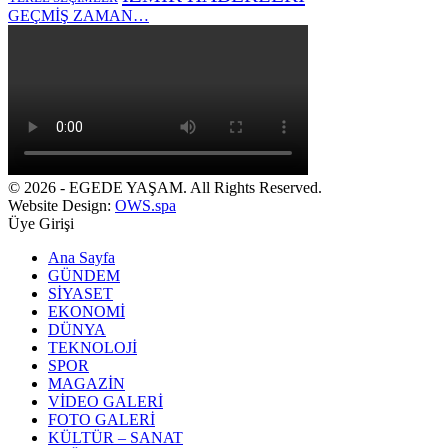
GEÇMİŞ ZAMAN…
© 2026 - EGEDE YAŞAM. All Rights Reserved.
Website Design:
OWS.spa
Üye Girişi
Ana Sayfa
GÜNDEM
SİYASET
EKONOMİ
DÜNYA
TEKNOLOJİ
SPOR
MAGAZİN
VİDEO GALERİ
FOTO GALERİ
KÜLTÜR – SANAT