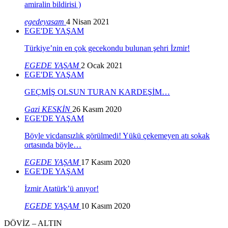
amiralin bildirisi )
egedeyasam
4 Nisan 2021
EGE'DE YAŞAM
Türkiye’nin en çok gecekondu bulunan şehri İzmir!
EGEDE YAŞAM
2 Ocak 2021
EGE'DE YAŞAM
GEÇMİŞ OLSUN TURAN KARDEŞİM…
Gazi KESKİN
26 Kasım 2020
EGE'DE YAŞAM
Böyle vicdansızlık görülmedi! Yükü çekemeyen atı sokak
ortasında böyle…
EGEDE YAŞAM
17 Kasım 2020
EGE'DE YAŞAM
İzmir Atatürk’ü anıyor!
EGEDE YAŞAM
10 Kasım 2020
DÖVİZ – ALTIN