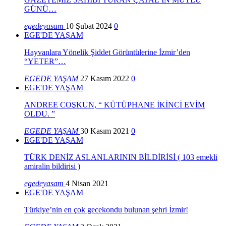
GÜNÜ…
egedeyasam
10 Şubat 2024
0
EGE'DE YAŞAM
Hayvanlara Yönelik Şiddet Görüntülerine İzmir’den
“YETER”…
EGEDE YAŞAM
27 Kasım 2022
0
EGE'DE YAŞAM
ANDREE COŞKUN, “ KÜTÜPHANE İKİNCİ EVİM
OLDU. ”
EGEDE YAŞAM
30 Kasım 2021
0
EGE'DE YAŞAM
TÜRK DENİZ ASLANLARININ BİLDİRİSİ ( 103 emekli
amiralin bildirisi )
egedeyasam
4 Nisan 2021
EGE'DE YAŞAM
Türkiye’nin en çok gecekondu bulunan şehri İzmir!