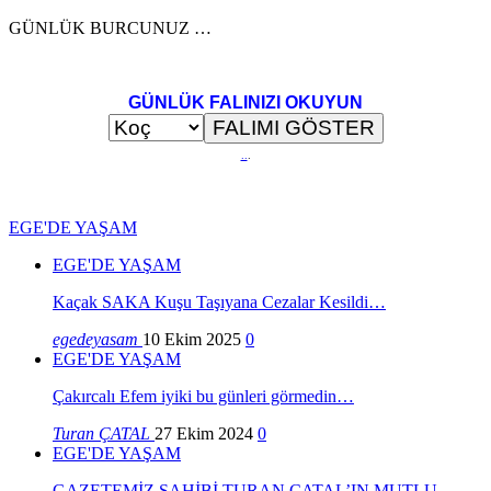
GÜNLÜK BURCUNUZ …
GÜNLÜK FALINIZI OKUYUN
..
.
EGE'DE YAŞAM
EGE'DE YAŞAM
Kaçak SAKA Kuşu Taşıyana Cezalar Kesildi…
egedeyasam
10 Ekim 2025
0
EGE'DE YAŞAM
Çakırcalı Efem iyiki bu günleri görmedin…
Turan ÇATAL
27 Ekim 2024
0
EGE'DE YAŞAM
GAZETEMİZ SAHİBİ TURAN ÇATAL’IN MUTLU