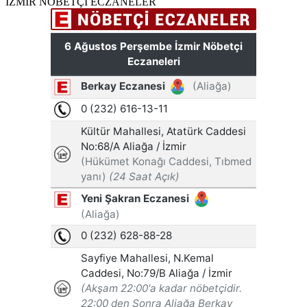
İZMİR NÖBETÇİ ECZANELER