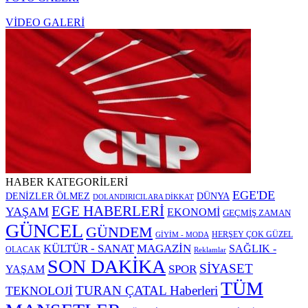
VİDEO GALERİ
HABER KATEGORİLERİ
EGE'DE
DENİZLER ÖLMEZ
DÜNYA
DOLANDIRICILARA DİKKAT
EGE HABERLERİ
YAŞAM
EKONOMİ
GEÇMİŞ ZAMAN
GÜNCEL
GÜNDEM
HERŞEY ÇOK GÜZEL
GİYİM - MODA
KÜLTÜR - SANAT
MAGAZİN
SAĞLIK -
OLACAK
Reklamlar
SON DAKİKA
SİYASET
SPOR
YAŞAM
TÜM
TURAN ÇATAL Haberleri
TEKNOLOJİ