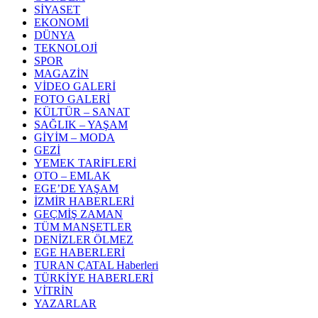
SİYASET
EKONOMİ
DÜNYA
TEKNOLOJİ
SPOR
MAGAZİN
VİDEO GALERİ
FOTO GALERİ
KÜLTÜR – SANAT
SAĞLIK – YAŞAM
GİYİM – MODA
GEZİ
YEMEK TARİFLERİ
OTO – EMLAK
EGE’DE YAŞAM
İZMİR HABERLERİ
GEÇMİŞ ZAMAN
TÜM MANŞETLER
DENİZLER ÖLMEZ
EGE HABERLERİ
TURAN ÇATAL Haberleri
TÜRKİYE HABERLERİ
VİTRİN
YAZARLAR