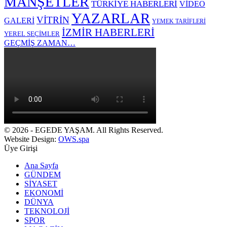
MANŞETLER
TÜRKİYE HABERLERİ
VİDEO
YAZARLAR
VİTRİN
GALERİ
YEMEK TARİFLERİ
İZMİR HABERLERİ
YEREL SEÇİMLER
GEÇMİŞ ZAMAN…
© 2026 - EGEDE YAŞAM. All Rights Reserved.
Website Design:
OWS.spa
Üye Girişi
Ana Sayfa
GÜNDEM
SİYASET
EKONOMİ
DÜNYA
TEKNOLOJİ
SPOR