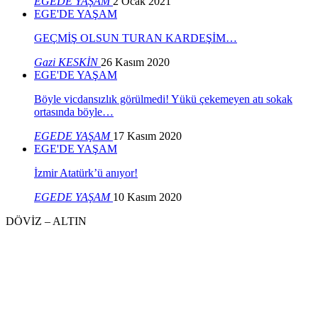
EGEDE YAŞAM
2 Ocak 2021
EGE'DE YAŞAM
GEÇMİŞ OLSUN TURAN KARDEŞİM…
Gazi KESKİN
26 Kasım 2020
EGE'DE YAŞAM
Böyle vicdansızlık görülmedi! Yükü çekemeyen atı sokak
ortasında böyle…
EGEDE YAŞAM
17 Kasım 2020
EGE'DE YAŞAM
İzmir Atatürk’ü anıyor!
EGEDE YAŞAM
10 Kasım 2020
DÖVİZ – ALTIN