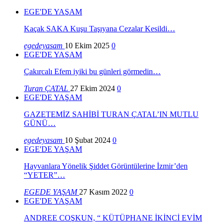
EGE'DE YAŞAM
Kaçak SAKA Kuşu Taşıyana Cezalar Kesildi…
egedeyasam
10 Ekim 2025
0
EGE'DE YAŞAM
Çakırcalı Efem iyiki bu günleri görmedin…
Turan ÇATAL
27 Ekim 2024
0
EGE'DE YAŞAM
GAZETEMİZ SAHİBİ TURAN ÇATAL’IN MUTLU
GÜNÜ…
egedeyasam
10 Şubat 2024
0
EGE'DE YAŞAM
Hayvanlara Yönelik Şiddet Görüntülerine İzmir’den
“YETER”…
EGEDE YAŞAM
27 Kasım 2022
0
EGE'DE YAŞAM
ANDREE COŞKUN, “ KÜTÜPHANE İKİNCİ EVİM