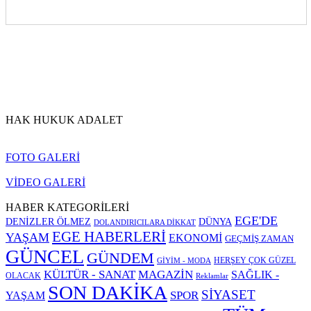
HAK HUKUK ADALET
FOTO GALERİ
VİDEO GALERİ
HABER KATEGORİLERİ
EGE'DE
DENİZLER ÖLMEZ
DÜNYA
DOLANDIRICILARA DİKKAT
EGE HABERLERİ
YAŞAM
EKONOMİ
GEÇMİŞ ZAMAN
GÜNCEL
GÜNDEM
HERŞEY ÇOK GÜZEL
GİYİM - MODA
KÜLTÜR - SANAT
MAGAZİN
SAĞLIK -
OLACAK
Reklamlar
SON DAKİKA
SİYASET
SPOR
YAŞAM