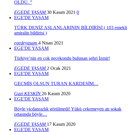
OLDU. ”
EGEDE YAŞAM
30 Kasım 2021
0
EGE'DE YAŞAM
TÜRK DENİZ ASLANLARININ BİLDİRİSİ ( 103 emekli
amiralin bildirisi )
egedeyasam
4 Nisan 2021
EGE'DE YAŞAM
Türkiye’nin en çok gecekondu bulunan şehri İzmir!
EGEDE YAŞAM
2 Ocak 2021
EGE'DE YAŞAM
GEÇMİŞ OLSUN TURAN KARDEŞİM…
Gazi KESKİN
26 Kasım 2020
EGE'DE YAŞAM
Böyle vicdansızlık görülmedi! Yükü çekemeyen atı sokak
ortasında böyle…
EGEDE YAŞAM
17 Kasım 2020
EGE'DE YAŞAM