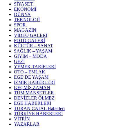
SİYASET
EKONOMİ
DÜNYA
TEKNOLOJİ
SPOR
MAGAZİN
VİDEO GALERİ
FOTO GALERİ
KÜLTÜR – SANAT
SAĞLIK – YAŞAM
GİYİM – MODA
GEZİ
YEMEK TARİFLERİ
OTO – EMLAK
EGE’DE YAŞAM
İZMİR HABERLERİ
GEÇMİŞ ZAMAN
TÜM MANŞETLER
DENİZLER ÖLMEZ
EGE HABERLERİ
TURAN ÇATAL Haberleri
TÜRKİYE HABERLERİ
VİTRİN
YAZARLAR