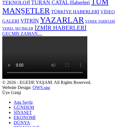
TÜM
TURAN ÇATAL Haberleri
TEKNOLOJİ
MANŞETLER
TÜRKİYE HABERLERİ
VİDEO
YAZARLAR
VİTRİN
GALERİ
YEMEK TARİFLERİ
İZMİR HABERLERİ
YEREL SEÇİMLER
GEÇMİŞ ZAMAN…
© 2026 - EGEDE YAŞAM. All Rights Reserved.
Website Design:
OWS.spa
Üye Girişi
Ana Sayfa
GÜNDEM
SİYASET
EKONOMİ
DÜNYA