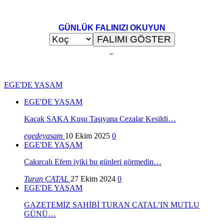
GÜNLÜK FALINIZI OKUYUN
..
.
EGE'DE YAŞAM
EGE'DE YAŞAM
Kaçak SAKA Kuşu Taşıyana Cezalar Kesildi…
egedeyasam
10 Ekim 2025
0
EGE'DE YAŞAM
Çakırcalı Efem iyiki bu günleri görmedin…
Turan ÇATAL
27 Ekim 2024
0
EGE'DE YAŞAM
GAZETEMİZ SAHİBİ TURAN ÇATAL’IN MUTLU
GÜNÜ…