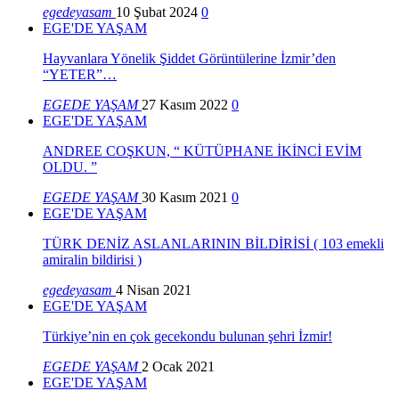
egedeyasam
10 Şubat 2024
0
EGE'DE YAŞAM
Hayvanlara Yönelik Şiddet Görüntülerine İzmir’den
“YETER”…
EGEDE YAŞAM
27 Kasım 2022
0
EGE'DE YAŞAM
ANDREE COŞKUN, “ KÜTÜPHANE İKİNCİ EVİM
OLDU. ”
EGEDE YAŞAM
30 Kasım 2021
0
EGE'DE YAŞAM
TÜRK DENİZ ASLANLARININ BİLDİRİSİ ( 103 emekli
amiralin bildirisi )
egedeyasam
4 Nisan 2021
EGE'DE YAŞAM
Türkiye’nin en çok gecekondu bulunan şehri İzmir!
EGEDE YAŞAM
2 Ocak 2021
EGE'DE YAŞAM