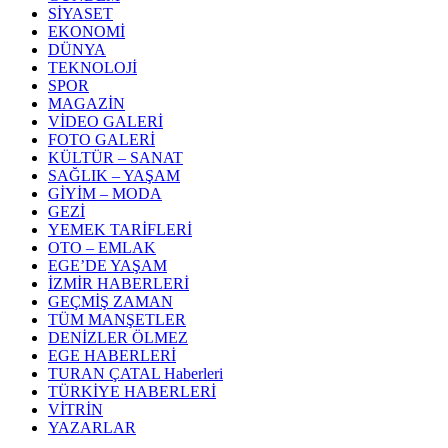
SİYASET
EKONOMİ
DÜNYA
TEKNOLOJİ
SPOR
MAGAZİN
VİDEO GALERİ
FOTO GALERİ
KÜLTÜR – SANAT
SAĞLIK – YAŞAM
GİYİM – MODA
GEZİ
YEMEK TARİFLERİ
OTO – EMLAK
EGE’DE YAŞAM
İZMİR HABERLERİ
GEÇMİŞ ZAMAN
TÜM MANŞETLER
DENİZLER ÖLMEZ
EGE HABERLERİ
TURAN ÇATAL Haberleri
TÜRKİYE HABERLERİ
VİTRİN
YAZARLAR