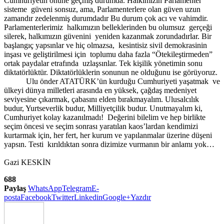
Cumhuriyetin önüne geçmiş durumda. Halkımızın Parlamenter
sisteme güveni sonsuz, ama, Parlamenterlere olan güven uzun
zamandır zedelenmiş durumdadır Bu durum çok acı ve vahimdir.
Parlamenterlerimiz halkımızın belleklerinden bu olumsuz gerçeği
silerek, halkımızın güvenini yeniden kazanmak zorundadırlar. Bir
başlangıç yapsınlar ve hiç olmazsa, kesintisiz sivil demokrasinin
inşası ve geliştirilmesi için toplumu daha fazla “Ötekileştirmeden”
ortak paydalar etrafında uzlaşsınlar. Tek kişilik yönetimin sonu
diktatörlüktür. Diktatörlüklerin sonunun ne olduğunu ise görüyoruz.
Ulu önder ATATÜRK’ün kurduğu Cumhuriyeti yaşatmak ve
ülkeyi dünya milletleri arasında en yüksek, çağdaş medeniyet
seviyesine çıkarmak, çabasını elden bırakmayalım. Ulusalcılık
budur, Yurtseverlik budur, Milliyetçilik budur. Unutmayalım ki,
Cumhuriyet kolay kazanılmadı! Değerini bilelim ve hep birlikte
seçim öncesi ve seçim sonrası yaratılan kaos’lardan kendimizi
kurtarmak için, her fert, her kurum ve yapılanmalar üzerine düşeni
yapsın. Testi kırıldıktan sonra dizimize vurmanın bir anlamı yok…
Gazi KESKİN
688
Paylaş
WhatsApp
Telegram
E-
posta
Facebook
Twitter
Linkedin
Google+
Yazdır