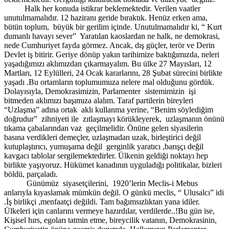
Halk her konuda istikrar beklemektedir. Verilen vaatler
unutulmamalıdır. 12 haziranı geride bıraktık. Henüz erken ama,
bütün toplum, büyük bir gerilim içinde. Unutulmamalıdır ki, “ Kurt
dumanlı havayı sever” Yaratılan kaoslardan ne halk, ne demokrasi,
nede Cumhuriyet fayda görmez. Ancak, dış güçler, terör ve Derin
Devlet iş bitirir. Geriye dönüp yakın tarihimize baktığımızda, neleri
yaşadığımızı aklımızdan çıkarmayalım. Bu ülke 27 Mayısları, 12
Martları, 12 Eylülleri, 24 Ocak kararlarını, 28 Şubat sürecini birlikte
yaşadı .Bu ortamların toplumumuza nelere mal olduğunu gördük.
Dolayısıyla, Demokrasimizin, Parlamenter sistemimizin işi
bitmeden aklımızı başımıza alalım. Taraf partilerin bireyleri
“Uzlaşma” adına ortak aklı kullanma yerine, “Benim söylediğim
doğrudur” zihniyeti ile zıtlaşmayı körükleyerek, uzlaşmanın önünü
tıkama çabalarından vaz geçilmelidir. Önüne gelen siyasilerin
basına verdikleri demeçler, uzlaşmadan uzak, birleştirici değil
kutuplaştırıcı, yumuşama değil gerginlik yaratıcı ,barışçı değil
kavgacı tablolar sergilemektedirler. Ülkenin geldiği noktayı hep
birlikte yaşıyoruz. Hükümet kanadının uyguladığı politikalar, bizleri
böldü, parçaladı.
Günümüz siyasetçilerini, 1920’lerin Meclis-i Mebus
anlarıyla kıyaslamak mümkün değil. O günkü meclis, “ Ulusalcı” idi
.İş birlikçi ,menfaatçi değildi. Tam bağımsızlıktan yana idiler.
Ülkeleri için canlarını vermeye hazırdılar, verdilerde..!Bu gün ise,
Kişisel hırs, egoları tatmin etme, bireycilik vatanın, Demokrasinin,