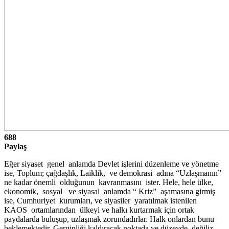
688
Paylaş
Eğer siyaset genel anlamda Devlet işlerini düzenleme ve yönetme
ise, Toplum; çağdaşlık, Laiklik, ve demokrasi adına “Uzlaşmanın”
ne kadar önemli olduğunun kavranmasını ister. Hele, hele ülke,
ekonomik, sosyal ve siyasal anlamda “ Kriz” aşamasına girmiş
ise, Cumhuriyet kurumları, ve siyasiler yaratılmak istenilen
KAOS ortamlarından ülkeyi ve halkı kurtarmak için ortak
paydalarda buluşup, uzlaşmak zorundadırlar. Halk onlardan bunu
beklemektedir. Gerginliği kaldıracak noktada ve düzeyde değiliz.