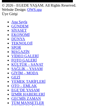
© 2026 - EGEDE YAŞAM. All Rights Reserved.
Website Design:
OWS.spa
Üye Girişi
Ana Sayfa
GÜNDEM
SİYASET
EKONOMİ
DÜNYA
TEKNOLOJİ
SPOR
MAGAZİN
VİDEO GALERİ
FOTO GALERİ
KÜLTÜR – SANAT
SAĞLIK – YAŞAM
GİYİM – MODA
GEZİ
YEMEK TARİFLERİ
OTO – EMLAK
EGE’DE YAŞAM
İZMİR HABERLERİ
GEÇMİŞ ZAMAN
TÜM MANŞETLER