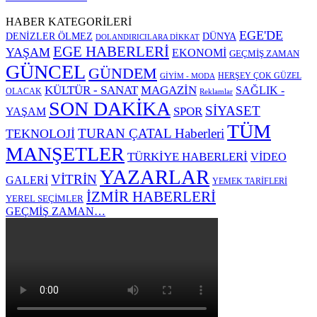
HABER KATEGORİLERİ
EGE'DE
DENİZLER ÖLMEZ
DÜNYA
DOLANDIRICILARA DİKKAT
EGE HABERLERİ
YAŞAM
EKONOMİ
GEÇMİŞ ZAMAN
GÜNCEL
GÜNDEM
HERŞEY ÇOK GÜZEL
GİYİM - MODA
KÜLTÜR - SANAT
MAGAZİN
SAĞLIK -
OLACAK
Reklamlar
SON DAKİKA
SİYASET
SPOR
YAŞAM
TÜM
TURAN ÇATAL Haberleri
TEKNOLOJİ
MANŞETLER
TÜRKİYE HABERLERİ
VİDEO
YAZARLAR
VİTRİN
GALERİ
YEMEK TARİFLERİ
İZMİR HABERLERİ
YEREL SEÇİMLER
GEÇMİŞ ZAMAN…