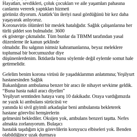
Hayatları, sevdikleri, çoluk çocukları ve aile yaşamları pahasına
canlarını vererek yaptıkları hizmeti
görünüz diyorum. Atatürk’ün ileriyi nasıl gördüğünü bir kez daha
yaşayarak anlıyoruz.
Koronavirüs ölümleri bir meslek hatalığıdır. Sağlık çalışanlarına her
türlü şiddet son bulmalıdır. 3600
ek gösterge çıkmalıdır. Tüm bunlar da TBMM tarafından yasal
düzenleme ile kanun şeklinde
olmalıdır. Bu salgının isimsiz kahramanlarına, beyaz meleklere
toplumsal bir borcumuzdur diye
düşünenlerdenim. İktidarda bunu söylemle değil eylemle somut hale
getirmelidir.
Gelelim benim korona virüsü ile yaşadıklarımın anlatımına; Yeşilyurt
hastanesinden Sağlık
Bakanlığının ambulansa benzer bir aracı ile nihayet sevkime geldik.
“Buna hasta nakil aracı diyelim”
Yeşilyurt semtinden hataya varış 10 dakikadır. Oraya vardığımızda
ne yazık ki ambulans sürücüsü ve
yanında ki sivil giyimli arkadaşlar beni ambulansta bekleterek
hastane görevlisi hemşirelerin
gelmesini beklediler. Oksijen yok, ambulans benzeri taşıtta. Nefes
almakta zorlanıyorum. Bulaşıcı
hastalık taşıdığım için görevlilerin koruyucu elbiseleri yok. Benden
olabildiğince uzak durmaya