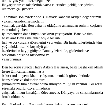
tıbbi sağlık yönünüzle değil, özel
ihtiyaçlarınız ve talepleriniz varsa ellerinden geldiğince çözüm
üretmeye çalışıyorlar.
Tedavimin son evrelerinde 3. Haftada kandaki oksijen değerlerimin
yükselmesindeki sevinçlerini
yaşamak gerekir. Ben daha ne olduğunu anlamadan onların coşkusu
ve mutluluğu benin
iyileşmemden daha büyük coşkuyu yaşatıyordu. Bana ve tüm
hastalara! Beyaz melekler böyle bir ruh
hali ve coşkusuyla görevlerini yapıyorlar. Bir hasta iyileştiğinde tüm
yoğunlukları sanki kuş tüyü gibi
üzerlerinden kayıp gidiyor. Bunu yüzlerinde, gözlerinde ve
seslerinin tınısında hissediyor ve
yaşıyorsunuz.
Ben bu zorlu süreçte Hatay Askeri Hastanesi, başta Başhekim olmak
üzere tüm çalışanlarına hasta
bakıcısından, yemekhane çalışanına, temizlik görevlilerinden
hemşirelere ve doktorlarımıza
şükranlarımı tüm hastalar adına sunuyorum. İyi ki varsınız. Bu zorlu
süreçteki onurlu, özverili fadakar
çalışmalarınızın karşılığını ödeyemeyiz. Dünyaya bu çalışmalarınızla
örnek oldunuz.
Sevgili okurlarım. Bu yazdıklarımı sizlerin yaşamaması tek