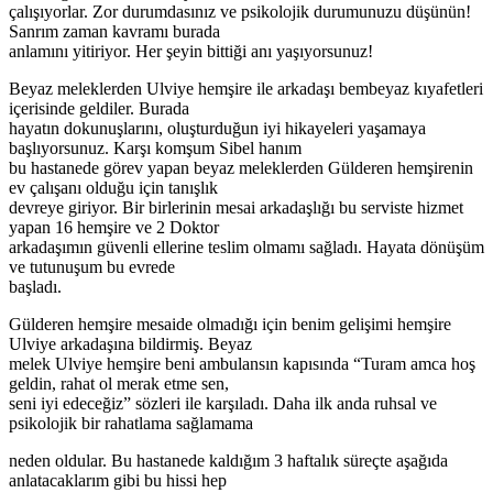
çalışıyorlar. Zor durumdasınız ve psikolojik durumunuzu düşünün!
Sanrım zaman kavramı burada
anlamını yitiriyor. Her şeyin bittiği anı yaşıyorsunuz!
Beyaz meleklerden Ulviye hemşire ile arkadaşı bembeyaz kıyafetleri
içerisinde geldiler. Burada
hayatın dokunuşlarını, oluşturduğun iyi hikayeleri yaşamaya
başlıyorsunuz. Karşı komşum Sibel hanım
bu hastanede görev yapan beyaz meleklerden Gülderen hemşirenin
ev çalışanı olduğu için tanışlık
devreye giriyor. Bir birlerinin mesai arkadaşlığı bu serviste hizmet
yapan 16 hemşire ve 2 Doktor
arkadaşımın güvenli ellerine teslim olmamı sağladı. Hayata dönüşüm
ve tutunuşum bu evrede
başladı.
Gülderen hemşire mesaide olmadığı için benim gelişimi hemşire
Ulviye arkadaşına bildirmiş. Beyaz
melek Ulviye hemşire beni ambulansın kapısında “Turam amca hoş
geldin, rahat ol merak etme sen,
seni iyi edeceğiz” sözleri ile karşıladı. Daha ilk anda ruhsal ve
psikolojik bir rahatlama sağlamama
neden oldular. Bu hastanede kaldığım 3 haftalık süreçte aşağıda
anlatacaklarım gibi bu hissi hep