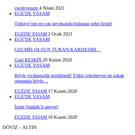
egedeyasam
4 Nisan 2021
EGE'DE YAŞAM
Türkiye’nin en çok gecekondu bulunan şehri İzmir!
EGEDE YAŞAM
2 Ocak 2021
EGE'DE YAŞAM
GEÇMİŞ OLSUN TURAN KARDEŞİM…
Gazi KESKİN
26 Kasım 2020
EGE'DE YAŞAM
Böyle vicdansızlık görülmedi! Yükü çekemeyen atı sokak
ortasında böyle…
EGEDE YAŞAM
17 Kasım 2020
EGE'DE YAŞAM
İzmir Atatürk’ü anıyor!
EGEDE YAŞAM
10 Kasım 2020
DÖVİZ – ALTIN