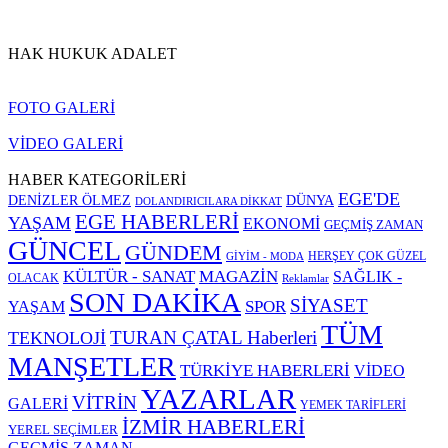
HAK HUKUK ADALET
FOTO GALERİ
VİDEO GALERİ
HABER KATEGORİLERİ
EGE'DE
DENİZLER ÖLMEZ
DÜNYA
DOLANDIRICILARA DİKKAT
EGE HABERLERİ
YAŞAM
EKONOMİ
GEÇMİŞ ZAMAN
GÜNCEL
GÜNDEM
HERŞEY ÇOK GÜZEL
GİYİM - MODA
KÜLTÜR - SANAT
MAGAZİN
SAĞLIK -
OLACAK
Reklamlar
SON DAKİKA
SİYASET
SPOR
YAŞAM
TÜM
TURAN ÇATAL Haberleri
TEKNOLOJİ
MANŞETLER
TÜRKİYE HABERLERİ
VİDEO
YAZARLAR
VİTRİN
GALERİ
YEMEK TARİFLERİ
İZMİR HABERLERİ
YEREL SEÇİMLER
GEÇMİŞ ZAMAN…