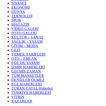
SİYASET
EKONOMİ
DÜNYA
TEKNOLOJİ
SPOR
MAGAZİN
VİDEO GALERİ
FOTO GALERİ
KÜLTÜR – SANAT
SAĞLIK – YAŞAM
GİYİM – MODA
GEZİ
YEMEK TARİFLERİ
OTO – EMLAK
EGE’DE YAŞAM
İZMİR HABERLERİ
GEÇMİŞ ZAMAN
TÜM MANŞETLER
DENİZLER ÖLMEZ
EGE HABERLERİ
TURAN ÇATAL Haberleri
TÜRKİYE HABERLERİ
VİTRİN
YAZARLAR