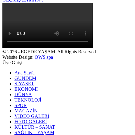
© 2026 - EGEDE YAŞAM. All Rights Reserved.
Website Design:
OWS.spa
Üye Girişi
Ana Sayfa
GÜNDEM
SİYASET
EKONOMİ
DÜNYA
TEKNOLOJİ
SPOR
MAGAZİN
VİDEO GALERİ
FOTO GALERİ
KÜLTÜR – SANAT
SAĞLIK – YAŞAM