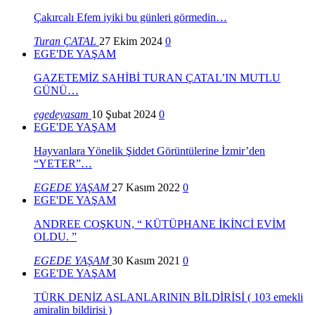
Çakırcalı Efem iyiki bu günleri görmedin…
Turan ÇATAL
27 Ekim 2024
0
EGE'DE YAŞAM
GAZETEMİZ SAHİBİ TURAN ÇATAL’IN MUTLU
GÜNÜ…
egedeyasam
10 Şubat 2024
0
EGE'DE YAŞAM
Hayvanlara Yönelik Şiddet Görüntülerine İzmir’den
“YETER”…
EGEDE YAŞAM
27 Kasım 2022
0
EGE'DE YAŞAM
ANDREE COŞKUN, “ KÜTÜPHANE İKİNCİ EVİM
OLDU. ”
EGEDE YAŞAM
30 Kasım 2021
0
EGE'DE YAŞAM
TÜRK DENİZ ASLANLARININ BİLDİRİSİ ( 103 emekli
amiralin bildirisi )