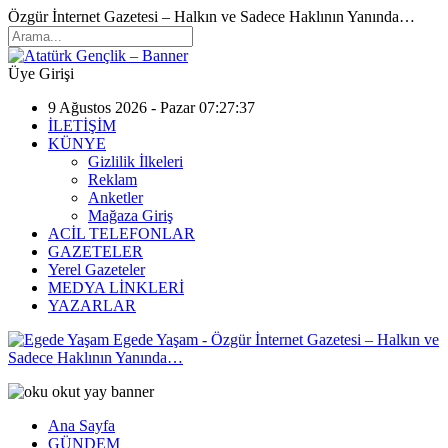
Özgür İnternet Gazetesi – Halkın ve Sadece Haklının Yanında…
Üye Girişi
9 Ağustos 2026 - Pazar 07:27:37
İLETİŞİM
KÜNYE
Gizlilik İlkeleri
Reklam
Anketler
Mağaza Giriş
ACİL TELEFONLAR
GAZETELER
Yerel Gazeteler
MEDYA LİNKLERİ
YAZARLAR
Egede Yaşam - Özgür İnternet Gazetesi – Halkın ve
Sadece Haklının Yanında…
Ana Sayfa
GÜNDEM