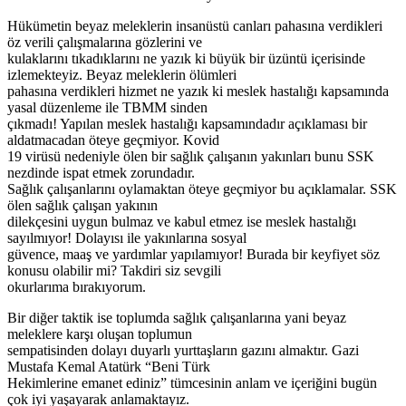
Hükümetin beyaz meleklerin insanüstü canları pahasına verdikleri
öz verili çalışmalarına gözlerini ve
kulaklarını tıkadıklarını ne yazık ki büyük bir üzüntü içerisinde
izlemekteyiz. Beyaz meleklerin ölümleri
pahasına verdikleri hizmet ne yazık ki meslek hastalığı kapsamında
yasal düzenleme ile TBMM sinden
çıkmadı! Yapılan meslek hastalığı kapsamındadır açıklaması bir
aldatmacadan öteye geçmiyor. Kovid
19 virüsü nedeniyle ölen bir sağlık çalışanın yakınları bunu SSK
nezdinde ispat etmek zorundadır.
Sağlık çalışanlarını oylamaktan öteye geçmiyor bu açıklamalar. SSK
ölen sağlık çalışan yakının
dilekçesini uygun bulmaz ve kabul etmez ise meslek hastalığı
sayılmıyor! Dolayısı ile yakınlarına sosyal
güvence, maaş ve yardımlar yapılamıyor! Burada bir keyfiyet söz
konusu olabilir mi? Takdiri siz sevgili
okurlarıma bırakıyorum.
Bir diğer taktik ise toplumda sağlık çalışanlarına yani beyaz
meleklere karşı oluşan toplumun
sempatisinden dolayı duyarlı yurttaşların gazını almaktır. Gazi
Mustafa Kemal Atatürk “Beni Türk
Hekimlerine emanet ediniz” tümcesinin anlam ve içeriğini bugün
çok iyi yaşayarak anlamaktayız.