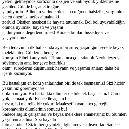
yeterli gelmeyince kortizonlu oksijen ve antibiyotik yüklemesine
geçtiler. Günde beş adet te iğne
yapılıyordu. Bilincim yerinde olmasına rağmen halsizlik, yorgunluk
ve en önemlisi nefes almakta ki
zorluk! Oksijen maskesi ile hayata tutunmak. Bol bol uyuyabildiğin
oranda uyumak, hayatı ve yaşamı
iç dünyanda değerlendirmek! Burada bunları hissediyor ve
yaşıyorsunuz.
Ben tedavimin ilk haftasında ağır bir süreç yaşadığım evrede beyaz
meleklerden Gülderen hemşire
komşum Sibel’i arayarak “Turan amca çok sıkıntılı Nevin teyzeye
söylemeyin ama her şeye hazırlıklı
olun” süreçlerini düşünürsek hayatın ve yaşamın anlamı daha bir
içerik kazanıyor.
Bu hastalığın en kötü yanlarından biri de tek başınasınız! Sizi hiçbir
yakınınız göremiyor ve
dokunamıyor. Bu hastalıkta ölümler de bile tek başınasınız! Cami
yok, cemaat yok! Kepçe ile açılan bir
mezar, iki metrelik bir çukur! Maalesef hayatın acı gerçeği
koronavirüs ölümlerinin sonucu bu!
Sadece sağlık çalışanları ve beyaz meleklere emanetsiniz bu ölümleri
yaşamama adına! Sizi hayatta
tutmak adına! Sizin her şeyinizle ilgilenmeye çalışıyorlar. Sadece