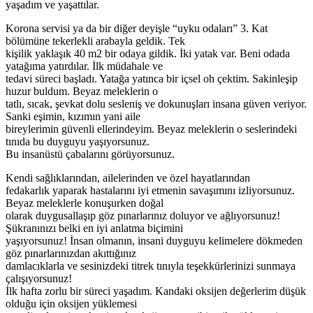
yaşadım ve yaşattılar.
Korona servisi ya da bir diğer deyişle “uyku odaları” 3. Kat
bölümüne tekerlekli arabayla geldik. Tek
kişilik yaklaşık 40 m2 bir odaya gildik. İki yatak var. Beni odada
yatağıma yatırdılar. İlk müdahale ve
tedavi süreci başladı. Yatağa yatınca bir içsel oh çektim. Sakinleşip
huzur buldum. Beyaz meleklerin o
tatlı, sıcak, şevkat dolu sesleniş ve dokunuşları insana güven veriyor.
Sanki eşimin, kızımın yani aile
bireylerimin güvenli ellerindeyim. Beyaz meleklerin o seslerindeki
tınıda bu duyguyu yaşıyorsunuz.
Bu insanüstü çabalarını görüyorsunuz.
Kendi sağlıklarından, ailelerinden ve özel hayatlarından
fedakarlık yaparak hastalarını iyi etmenin savaşımını izliyorsunuz.
Beyaz meleklerle konuşurken doğal
olarak duygusallaşıp göz pınarlarınız doluyor ve ağlıyorsunuz!
Şükranınızı belki en iyi anlatma biçimini
yaşıyorsunuz! İnsan olmanın, insani duyguyu kelimelere dökmeden
göz pınarlarınızdan akıttığınız
damlacıklarla ve sesinizdeki titrek tınıyla teşekkürlerinizi sunmaya
çalışıyorsunuz!
İlk hafta zorlu bir süreci yaşadım. Kandaki oksijen değerlerim düşük
olduğu için oksijen yüklemesi