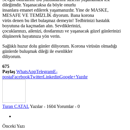
dileğimdir. Yaşanacaksa da böyle onurlu
insanlara emanet edilerek yaşamanızdır. Yine de MASKE,
MESAFE VE TEMİZLİK diyorum. Bana korona
virüs denen bu illet bulaşmaz demeyin! Tedbirinizi hastalık
boyutuna da kaçmadan alın. Sevdiklerinizi,
çocuklarınızı, ailenizi, dostlarınızı ve yaşanacak güzel günlerinizi
düşünerek hayatınıza yön verin.
Sağlıklı huzur dolu günler diliyorum. Korona virüsün olmadığı
günlerde buluşmak dileği ile esenlikler
diliyorum.
675
Paylaş
WhatsApp
Telegram
E-
posta
Facebook
Twitter
Linkedin
Google+
Yazdır
Turan ÇATAL
Yazılar - 1604
Yorumlar - 0
Önceki Yazı