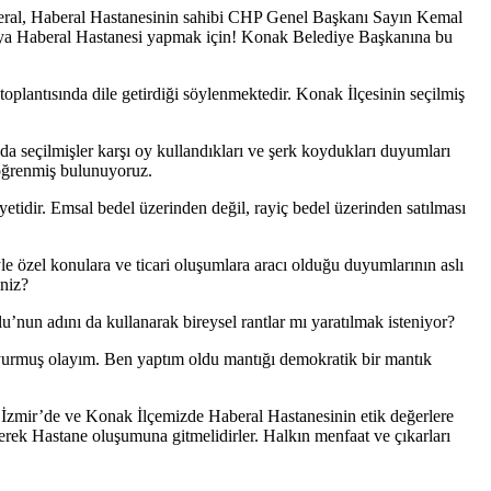
eral, Haberal Hastanesinin sahibi CHP Genel Başkanı Sayın Kemal
Buraya Haberal Hastanesi yapmak için! Konak Belediye Başkanına bu
antısında dile getirdiği söylenmektedir. Konak İlçesinin seçilmiş
seçilmişler karşı oy kullandıkları ve şerk koydukları duyumları
 öğrenmiş bulunuyoruz.
iyetidir. Emsal bedel üzerinden değil, rayiç bedel üzerinden satılması
e özel konulara ve ticari oluşumlara aracı olduğu duyumlarının aslı
iniz?
nun adını da kullanarak bireysel rantlar mı yaratılmak isteniyor?
urmuş olayım. Ben yaptım oldu mantığı demokratik bir mantık
. İzmir’de ve Konak İlçemizde Haberal Hastanesinin etik değerlere
erek Hastane oluşumuna gitmelidirler. Halkın menfaat ve çıkarları