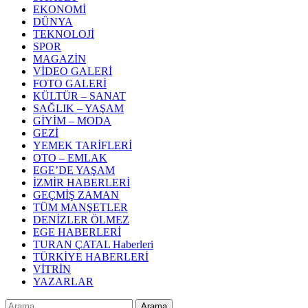
EKONOMİ
DÜNYA
TEKNOLOJİ
SPOR
MAGAZİN
VİDEO GALERİ
FOTO GALERİ
KÜLTÜR – SANAT
SAĞLIK – YAŞAM
GİYİM – MODA
GEZİ
YEMEK TARİFLERİ
OTO – EMLAK
EGE’DE YAŞAM
İZMİR HABERLERİ
GEÇMİŞ ZAMAN
TÜM MANŞETLER
DENİZLER ÖLMEZ
EGE HABERLERİ
TURAN ÇATAL Haberleri
TÜRKİYE HABERLERİ
VİTRİN
YAZARLAR