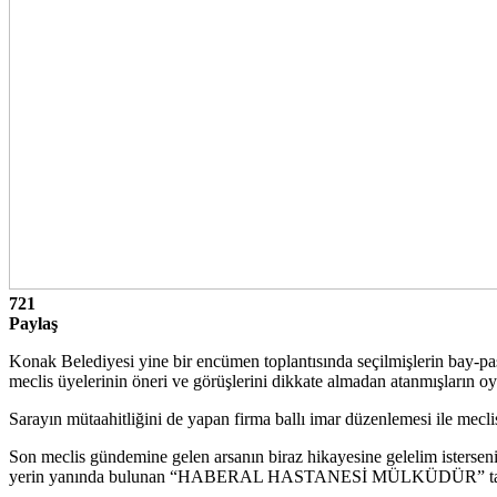
721
Paylaş
Konak Belediyesi yine bir encümen toplantısında seçilmişlerin bay-p
meclis üyelerinin öneri ve görüşlerini dikkate almadan atanmışların oy
Sarayın mütaahitliğini de yapan firma ballı imar düzenlemesi ile mecli
Son meclis gündemine gelen arsanın biraz hikayesine gelelim isters
yerin yanında bulunan “HABERAL HASTANESİ MÜLKÜDÜR” tabelas