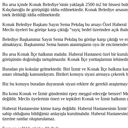
Bu arsa içinde Konak Belediye’sinin yaklaşık 2500 m2 bir hissesi 
Kılıçdaroğlu ile görüştüğü iddia edilmektedir. Konak Belediye arsası
istek iletildiği iddia edilmektedir.
Konak Belediye Başkanı Sayın Sema Pekdaş bu arsayı Özel Haberal Has
Meclis üyeleri bu görüşe karşı çıktığı “rayiç bedel üzerinden açık ihal
Belediye Başkanımız Sayın Sema Pekdaş bu görüşe karşı çıktığı ve em
almaktayız. Başkanımız Sema hanım atanmışların oyu ile encümenden 
Bu arsa Konak İlçe halkının malıdır. Haberal Hastanesi özel bir kuruluş
görüşünün doğruluğu tartışılmazdır. Konak İlçe yurttaşlarının lehinedir
Buradan pis kokular gelmektedir. Biri İzmir ve Konak İlçe halkına ka
astarı olmadığı kanısındayım. Birileri konuyu siyasi arenaya çekerek bil
Biz bu konuyu buradan duyurarak siyasi erklere de gerekli araştırmay
Bu konu Konak ve İzmir gündemini epey meşgul edeceğe benzer! Mecl
değildir. Meclis üyelerinin öneri ve tepkileri Konak ve İzmir halkının
Haberal Hastanesine kimse karşı değildir. Haberal Hastanesinin İzmir
sahip olduğunu bildiğimiz anlayışla kurulmalıdır. Haberal Hastanesin
üzerine rantlar oluşturulamaz.