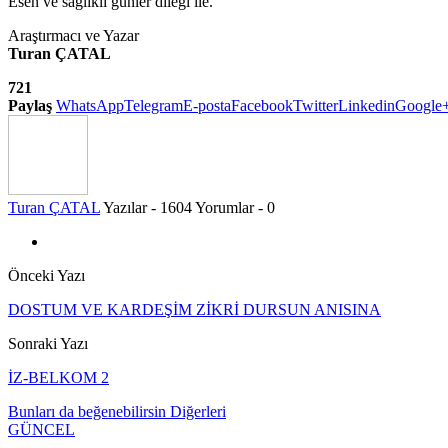
Esen ve sağlıklı günler dileği ile.
Araştırmacı ve Yazar
Turan ÇATAL
721
Paylaş
WhatsApp
Telegram
E-posta
Facebook
Twitter
Linkedin
Google
Turan ÇATAL
Yazılar - 1604
Yorumlar - 0
Önceki Yazı
DOSTUM VE KARDEŞİM ZİKRİ DURSUN ANISINA
Sonraki Yazı
İZ-BELKOM 2
Bunları da beğenebilirsin
Diğerleri
GÜNCEL