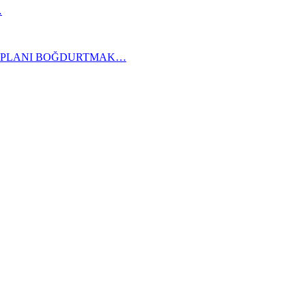
…
KAPLANI BOĞDURTMAK…