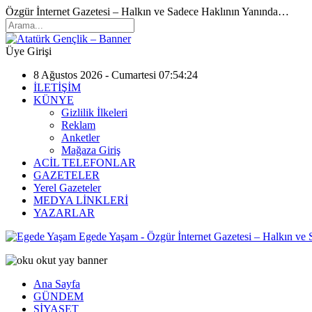
Özgür İnternet Gazetesi – Halkın ve Sadece Haklının Yanında…
Üye Girişi
8 Ağustos 2026 - Cumartesi 07:54:24
İLETİŞİM
KÜNYE
Gizlilik İlkeleri
Reklam
Anketler
Mağaza Giriş
ACİL TELEFONLAR
GAZETELER
Yerel Gazeteler
MEDYA LİNKLERİ
YAZARLAR
Egede Yaşam - Özgür İnternet Gazetesi – Halkın ve
Ana Sayfa
GÜNDEM
SİYASET