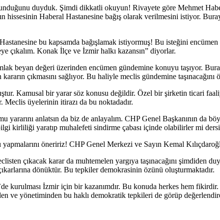
bulunduğunu duyduk. Şimdi dikkatli okuyun! Rivayete göre Mehmet Hab
nın hissesinin Haberal Hastanesine bağış olarak verilmesini istiyor. 
tanesine bu kapsamda bağışlamak istiyormuş! Bu isteğini encümen topl
eye çıkalım. Konak İlçe ve İzmir halkı kazansın” diyorlar.
lak beyan değeri üzerinden encümen gündemine konuyu taşıyor. Burada 
kararın çıkmasını sağlıyor. Bu haliyle meclis gündemine taşınacağını
tur. Kamusal bir yarar söz konusu değildir. Özel bir şirketin ticari faal
. Meclis üyelerinin itirazı da bu noktadadır.
mu yararını anlatsın da biz de anlayalım. CHP Genel Başkanının da böyl
gi kirliliği yaratıp muhalefeti sindirme çabası içinde olabilirler mi ders
ı yapmalarını öneririz! CHP Genel Merkezi ve Sayın Kemal Kılıçdaroğlu’
isten çıkacak karar da muhtemelen yargıya taşınacağını şimdiden duy
 çıkarlarına dönüktür. Bu tepkiler demokrasinin özünü oluşturmaktadır.
’de kurulması İzmir için bir kazanımdır. Bu konuda herkes hem fikirdir
den ve yönetiminden bu haklı demokratik tepkileri de görüp değerlendir