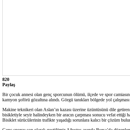
820
Paylaş
Bir çocuk annesi olan genç sporcunun ölümü, ilçede ve spor camiasınd
kamyon şoförü gözaltına alındı. Görgü tanıkları bölgede yol çalışması
Makine teknikeri olan Aslan’ın kazası üzerine üzüntüsünü dile getir
bisikletiyle seyir halindeyken bir aracın çarpması sonucu vefat ettiğ
Bisiklet sürücülerinin trafikte yaşadığı sorunlara kalıcı bir çözüm bu
Genç sporcu son olarak geçtiğimiz Ağustos ayında Bursa’da düzenlene