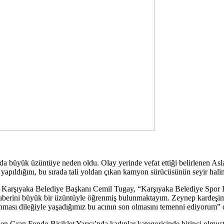
a büyük üzüntüye neden oldu. Olay yerinde vefat ettiği belirlenen Asla
 yapıldığını, bu sırada tali yoldan çıkan kamyon sürücüsünün seyir halin
en Karşıyaka Belediye Başkanı Cemil Tugay, “Karşıyaka Belediye Spor B
i haberini büyük bir üzüntüyle öğrenmiş bulunmaktayım. Zeynep kardeşimi
lunması dileğiyle yaşadığımız bu acının son olmasını temenni ediyorum” 
n Gran Fondo Bisiklet Yarışı’nda kadınlar kategorisinde birinci olmuş