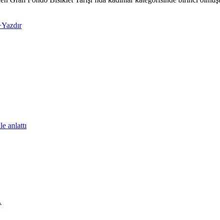
+
Yazdır
e anlattı
…