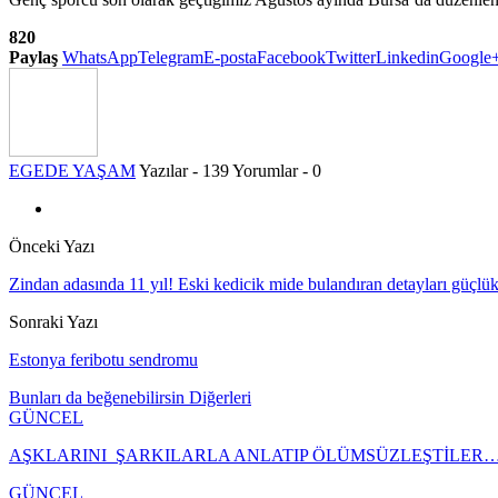
820
Paylaş
WhatsApp
Telegram
E-posta
Facebook
Twitter
Linkedin
Google
EGEDE YAŞAM
Yazılar - 139
Yorumlar - 0
Önceki Yazı
Zindan adasında 11 yıl! Eski kedicik mide bulandıran detayları güçlükl
Sonraki Yazı
Estonya feribotu sendromu
Bunları da beğenebilirsin
Diğerleri
GÜNCEL
AŞKLARINI ŞARKILARLA ANLATIP ÖLÜMSÜZLEŞTİLER
GÜNCEL