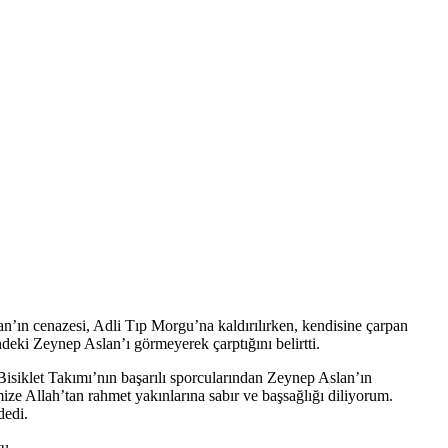
n’ın cenazesi, Adli Tıp Morgu’na kaldırılırken, kendisine çarpan
deki Zeynep Aslan’ı görmeyerek çarptığını belirtti.
isiklet Takımı’nın başarılı sporcularından Zeynep Aslan’ın
ze Allah’tan rahmet yakınlarına sabır ve başsağlığı diliyorum.
dedi.
tu.