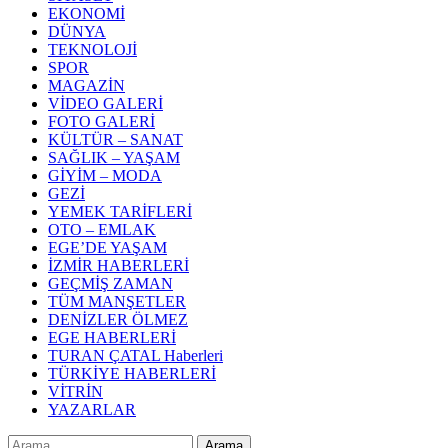
EKONOMİ
DÜNYA
TEKNOLOJİ
SPOR
MAGAZİN
VİDEO GALERİ
FOTO GALERİ
KÜLTÜR – SANAT
SAĞLIK – YAŞAM
GİYİM – MODA
GEZİ
YEMEK TARİFLERİ
OTO – EMLAK
EGE’DE YAŞAM
İZMİR HABERLERİ
GEÇMİŞ ZAMAN
TÜM MANŞETLER
DENİZLER ÖLMEZ
EGE HABERLERİ
TURAN ÇATAL Haberleri
TÜRKİYE HABERLERİ
VİTRİN
YAZARLAR