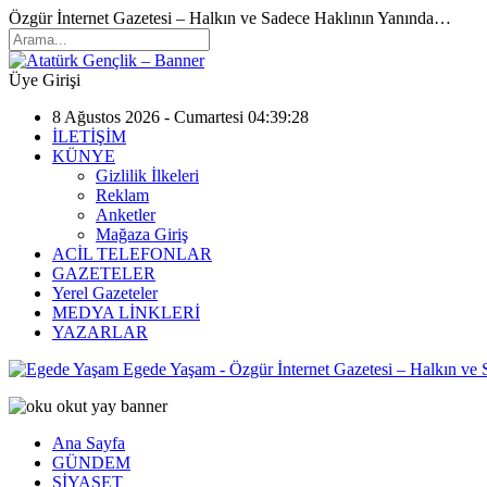
Özgür İnternet Gazetesi – Halkın ve Sadece Haklının Yanında…
Üye Girişi
8 Ağustos 2026 - Cumartesi 04:39:28
İLETİŞİM
KÜNYE
Gizlilik İlkeleri
Reklam
Anketler
Mağaza Giriş
ACİL TELEFONLAR
GAZETELER
Yerel Gazeteler
MEDYA LİNKLERİ
YAZARLAR
Egede Yaşam - Özgür İnternet Gazetesi – Halkın ve
Ana Sayfa
GÜNDEM
SİYASET