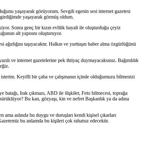
duğunu yaşayarak görüyorum. Sevgili egenin sesi internet gazetesi
ne girdiğimde yaşayarak görmüş oldum.
or. Sonra genç bir kızın evlilik hayali ile oluşturduğu çeyiz
ğunun alt yapısını oluşturuyor.
esi ağırlığını taşıyacaktır. Halkın ve yurttaşın haber alma özgürlüğünü
 yazılı ve internet gazetelerine pek ihtiyaç duymayacaksınız. Bağımlılık
eğiz.
 isterim. Keyifli bir çaba ve çalışmanın içinde olduğumuzu bilmenizi
ye batağı, Irak çıkmazı, ABD ile ilişkiler, Feto bilmecesi, toprağa
 sürüklüyor? Bu kan, gözyaşı, kin ve nefret Başkanlık ya da adına
ama aslında bu duygu ve duruşları kendi kişisel çıkarları
Gazetemiz bu anlamda bu kişileri çok rahatsız edecektir.