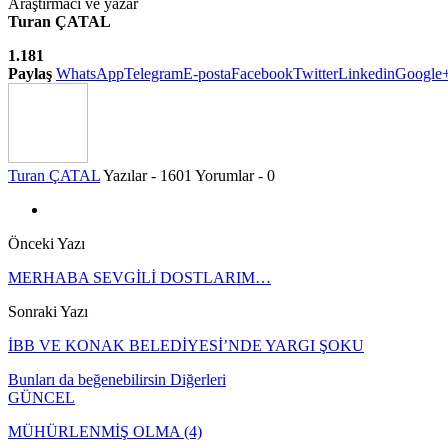
Araştırmacı ve yazar
Turan ÇATAL
1.181
Paylaş
WhatsApp
Telegram
E-posta
Facebook
Twitter
Linkedin
Google
Turan ÇATAL
Yazılar - 1601
Yorumlar - 0
Önceki Yazı
MERHABA SEVGİLİ DOSTLARIM…
Sonraki Yazı
İBB VE KONAK BELEDİYESİ’NDE YARGI ŞOKU
Bunları da beğenebilirsin
Diğerleri
GÜNCEL
MÜHÜRLENMİŞ OLMA (4)