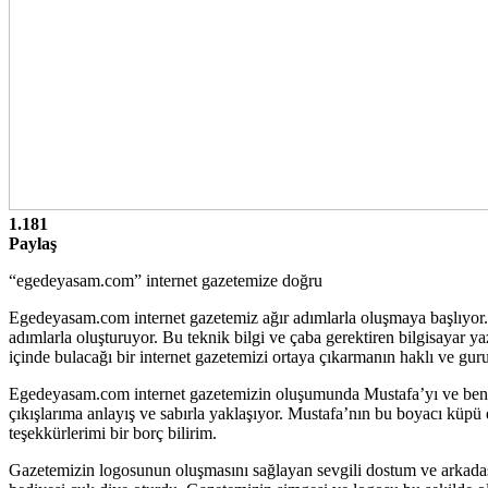
1.181
Paylaş
“egedeyasam.com” internet gazetemize doğru
Egedeyasam.com internet gazetemiz ağır adımlarla oluşmaya başlıyor. B
adımlarla oluşturuyor. Bu teknik bilgi ve çaba gerektiren bilgisayar y
içinde bulacağı bir internet gazetemizi ortaya çıkarmanın haklı ve guru
Egedeyasam.com internet gazetemizin oluşumunda Mustafa’yı ve beni as
çıkışlarıma anlayış ve sabırla yaklaşıyor. Mustafa’nın bu boyacı küpü 
teşekkürlerimi bir borç bilirim.
Gazetemizin logosunun oluşmasını sağlayan sevgili dostum ve arkad