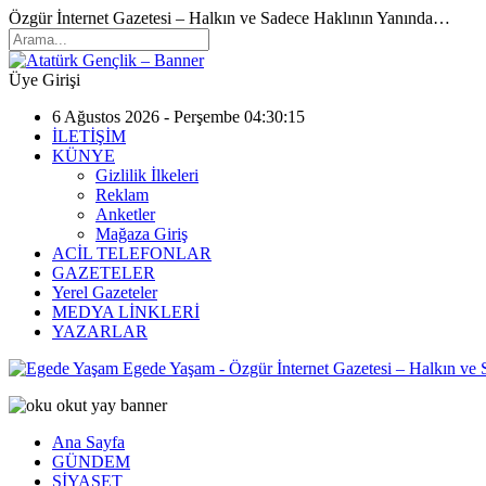
Özgür İnternet Gazetesi – Halkın ve Sadece Haklının Yanında…
Üye Girişi
6 Ağustos 2026 - Perşembe 04:30:15
İLETİŞİM
KÜNYE
Gizlilik İlkeleri
Reklam
Anketler
Mağaza Giriş
ACİL TELEFONLAR
GAZETELER
Yerel Gazeteler
MEDYA LİNKLERİ
YAZARLAR
Egede Yaşam - Özgür İnternet Gazetesi – Halkın ve
Ana Sayfa
GÜNDEM
SİYASET