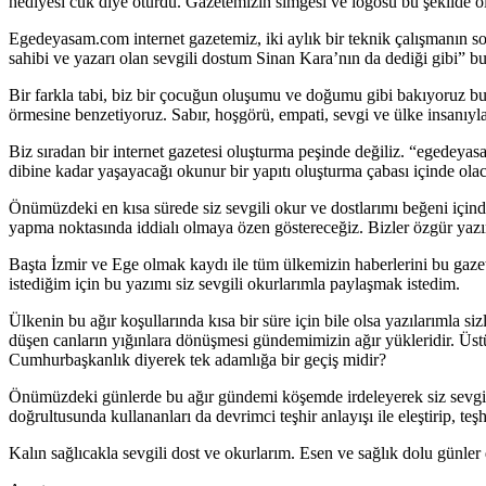
hediyesi cuk diye oturdu. Gazetemizin simgesi ve logosu bu şekilde 
Egedeyasam.com internet gazetemiz, iki aylık bir teknik çalışmanın s
sahibi ve yazarı olan sevgili dostum Sinan Kara’nın da dediği gibi” b
Bir farkla tabi, biz bir çocuğun oluşumu ve doğumu gibi bakıyoruz bu 
örmesine benzetiyoruz. Sabır, hoşgörü, empati, sevgi ve ülke insanıy
Biz sıradan bir internet gazetesi oluşturma peşinde değiliz. “egedeyasa
dibine kadar yaşayacağı okunur bir yapıtı oluşturma çabası içinde olac
Önümüzdeki en kısa sürede siz sevgili okur ve dostlarımı beğeni içinde 
yapma noktasında iddialı olmaya özen göstereceğiz. Bizler özgür yazı
Başta İzmir ve Ege olmak kaydı ile tüm ülkemizin haberlerini bu gazet
istediğim için bu yazımı siz sevgili okurlarımla paylaşmak istedim.
Ülkenin bu ağır koşullarında kısa bir süre için bile olsa yazılarımla s
düşen canların yığınlara dönüşmesi gündemimizin ağır yükleridir. Üstü
Cumhurbaşkanlık diyerek tek adamlığa bir geçiş midir?
Önümüzdeki günlerde bu ağır gündemi köşemde irdeleyerek siz sevgili
doğrultusunda kullananları da devrimci teşhir anlayışı ile eleştirip, 
Kalın sağlıcakla sevgili dost ve okurlarım. Esen ve sağlık dolu günler 