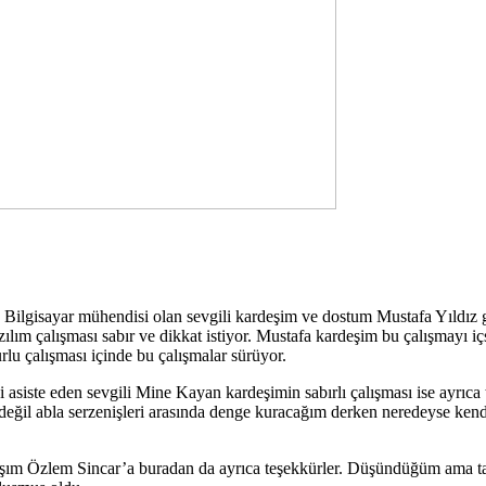
ilgisayar mühendisi olan sevgili kardeşim ve dostum Mustafa Yıldız gaze
azılım çalışması sabır ve dikkat istiyor. Mustafa kardeşim bu çalışmayı i
rlu çalışması içinde bu çalışmalar sürüyor.
iste eden sevgili Mine Kayan kardeşimin sabırlı çalışması ise ayrıca ta
değil abla serzenişleri arasında denge kuracağım derken neredeyse kendi
aşım Özlem Sincar’a buradan da ayrıca teşekkürler. Düşündüğüm ama t