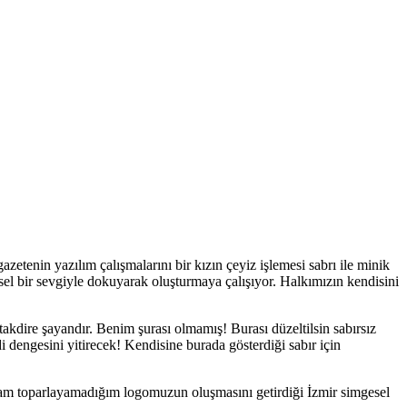
tenin yazılım çalışmalarını bir kızın çeyiz işlemesi sabrı ile minik
çsel bir sevgiyle dokuyarak oluşturmaya çalışıyor. Halkımızın kendisini
kdire şayandır. Benim şurası olmamış! Burası düzeltilsin sabırsız
 dengesini yitirecek! Kendisine burada gösterdiği sabır için
am toparlayamadığım logomuzun oluşmasını getirdiği İzmir simgesel