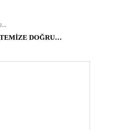
RU…
ETEMİZE DOĞRU…