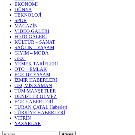
EKONOMİ
DÜNYA
TEKNOLOJİ
SPOR
MAGAZİN
VİDEO GALERİ
FOTO GALERİ
KÜLTÜR – SANAT
SAĞLIK – YAŞAM
GİYİM – MODA
GEZİ
YEMEK TARİFLERİ
OTO – EMLAK
EGE’DE YAŞAM
İZMİR HABERLERİ
GEÇMİŞ ZAMAN
TÜM MANŞETLER
DENİZLER ÖLMEZ
EGE HABERLERİ
TURAN ÇATAL Haberleri
TÜRKİYE HABERLERİ
VİTRİN
YAZARLAR