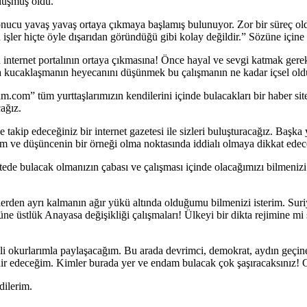
oluşmuş oldu.
onucu yavaş yavaş ortaya çıkmaya başlamış bulunuyor. Zor bir süreç ol
u işler hiçte öyle dışarıdan göründüğü gibi kolay değildir.” Sözüne içi
internet portalının ortaya çıkmasına! Önce hayal ve sevgi katmak gerekiy
la kucaklaşmanın heyecanını düşünmek bu çalışmanın ne kadar içsel oldu
m.com” tüm yurttaşlarımızın kendilerini içinde bulacakları bir haber sit
ağız.
takip edeceğiniz bir internet gazetesi ile sizleri buluşturacağız. Başka
m ve düşüncenin bir örneği olma noktasında iddialı olmaya dikkat edec
ede bulacak olmanızın çabası ve çalışması içinde olacağımızı bilmenizi
izlerden ayrı kalmanın ağır yükü altında olduğumu bilmenizi isterim. Suri
ne üstlük Anayasa değişikliği çalışmaları! Ülkeyi bir dikta rejimine mi
 okurlarımla paylaşacağım. Bu arada devrimci, demokrat, aydın geçinen 
teşhir edeceğim. Kimler burada yer ve endam bulacak çok şaşıracaksınız! 
dilerim.