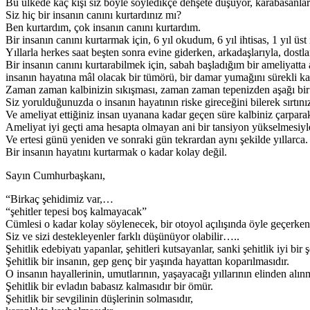
Bu ülkede kaç kişi siz böyle söyledikçe dehşete düşüyor, karabasanla
Siz hiç bir insanın canını kurtardınız mı?
Ben kurtardım, çok insanın canını kurtardım.
Bir insanın canını kurtarmak için, 6 yıl okudum, 6 yıl ihtisas, 1 yıl üst 
Yıllarla herkes saat beşten sonra evine giderken, arkadaşlarıyla, dos
Bir insanın canını kurtarabilmek için, sabah başladığım bir ameliyatta 
insanın hayatına mâl olacak bir tümörü, bir damar yumağını sürekli k
Zaman zaman kalbinizin sıkışması, zaman zaman tepenizden aşağı bir 
Siz yorulduğunuzda o insanın hayatının riske gireceğini bilerek sırt
Ve ameliyat ettiğiniz insan uyanana kadar geçen süre kalbiniz çarparak
Ameliyat iyi geçti ama hesapta olmayan ani bir tansiyon yükselmesiy
Ve ertesi günü yeniden ve sonraki gün tekrardan aynı şekilde yıllarca.
Bir insanın hayatını kurtarmak o kadar kolay değil.
Sayın Cumhurbaşkanı,
“Birkaç şehidimiz var,…
“şehitler tepesi boş kalmayacak”
Cümlesi o kadar kolay söylenecek, bir otoyol açılışında öyle geçerken 
Siz ve sizi destekleyenler farklı düşünüyor olabilir…..
Şehitlik edebiyatı yapanlar, şehitleri kutsayanlar, sanki şehitlik iyi bi
Şehitlik bir insanın, gep genç bir yaşında hayattan koparılmasıdır.
O insanın hayallerinin, umutlarının, yaşayacağı yıllarının elinden alınm
Şehitlik bir evladın babasız kalmasıdır bir ömür.
Şehitlik bir sevgilinin düşlerinin solmasıdır,