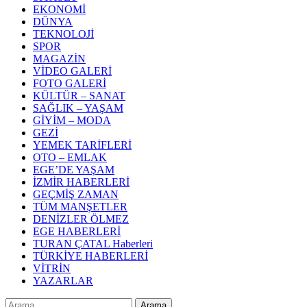
EKONOMİ
DÜNYA
TEKNOLOJİ
SPOR
MAGAZİN
VİDEO GALERİ
FOTO GALERİ
KÜLTÜR – SANAT
SAĞLIK – YAŞAM
GİYİM – MODA
GEZİ
YEMEK TARİFLERİ
OTO – EMLAK
EGE’DE YAŞAM
İZMİR HABERLERİ
GEÇMİŞ ZAMAN
TÜM MANŞETLER
DENİZLER ÖLMEZ
EGE HABERLERİ
TURAN ÇATAL Haberleri
TÜRKİYE HABERLERİ
VİTRİN
YAZARLAR