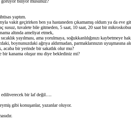
r görüyor biliyor musunuz?
ihtisas yaptım.
tlarıyla vakit geçirirken ben ya hastaneden çıkamamış oldum ya da eve g
aç susuz, tuvalete bile gitmeden, 5 saat, 10 saat, 20 saat bir mikroskobu
anama altında ameliyat etmek,
sıcaklık yayılması, ama yorulmaya, soğukkanlılığınızı kaybetmeye hakk
ınızdaki, boynunuzdaki ağrıya aldırmadan, parmaklarınızın uyuşmasına a
, acaba bir yerinde bir sakatlık olur mu?
le bir kanama oluşur mu diye beklediniz mi?
ediliverecek bir laf değil….
r şeymiş gibi konuşanlar, yazanlar oluyor.
asıdır.