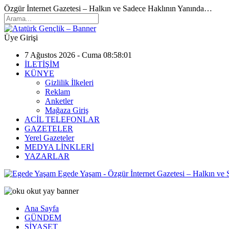
Özgür İnternet Gazetesi – Halkın ve Sadece Haklının Yanında…
Üye Girişi
7 Ağustos 2026 - Cuma 08:58:01
İLETİŞİM
KÜNYE
Gizlilik İlkeleri
Reklam
Anketler
Mağaza Giriş
ACİL TELEFONLAR
GAZETELER
Yerel Gazeteler
MEDYA LİNKLERİ
YAZARLAR
Egede Yaşam - Özgür İnternet Gazetesi – Halkın ve
Ana Sayfa
GÜNDEM
SİYASET