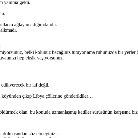
ım yanıma geldi.
dü.
yıllarca ağlayamadığımdandır.
alkmadı.
.
çirmiyorsunuz, belki kolunuz bacağınız tutuyor ama ruhunuzda bir yerler
ayatınızı hep eksik yaşıyorsunuz.
diliverecek bir laf değil.
i köyünden çıkıp Libya çöllerine gönderildiler…
am öldürmek olan, bu konuda uzmanlaşmış katiller sürüsünün karşısına b
sinin dolmasından söz etmeyiniz…