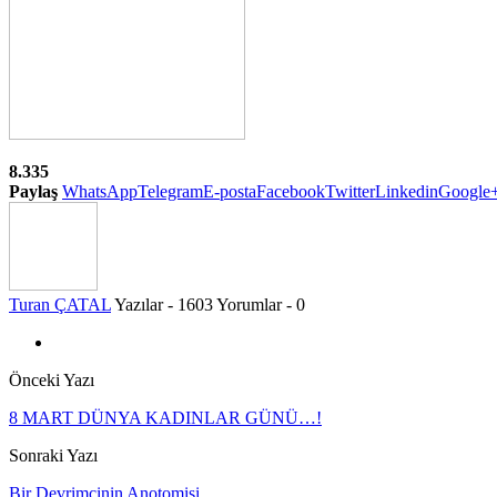
8.335
Paylaş
WhatsApp
Telegram
E-posta
Facebook
Twitter
Linkedin
Google
Turan ÇATAL
Yazılar - 1603
Yorumlar - 0
Önceki Yazı
8 MART DÜNYA KADINLAR GÜNÜ…!
Sonraki Yazı
Bir Devrimcinin Anotomisi