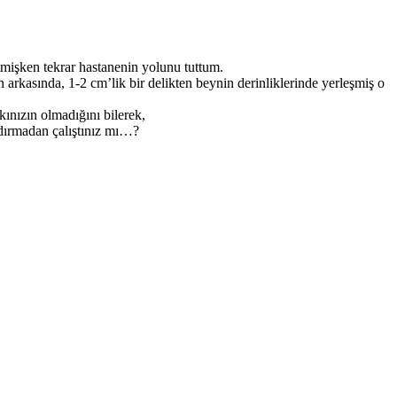
itmişken tekrar hastanenin yolunu tuttum.
n arkasında, 1-2 cm’lik bir delikten beynin derinliklerinde yerleşmiş o
ınızın olmadığını bilerek,
ldırmadan çalıştınız mı…?