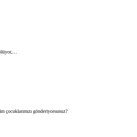
 ölüyor,…
izim çocuklarımızı gönderiyorsunuz?