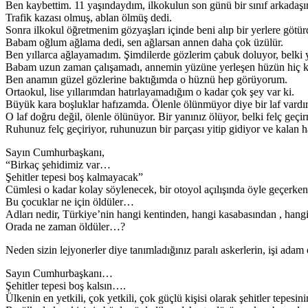
Ben kaybettim. 11 yaşındaydım, ilkokulun son günü bir sınıf arkadaş
Trafik kazası olmuş, ablan ölmüş dedi.
Sonra ilkokul öğretmenim gözyaşları içinde beni alıp bir yerlere götür
Babam oğlum ağlama dedi, sen ağlarsan annen daha çok üzülür.
Ben yıllarca ağlayamadım. Şimdilerde gözlerim çabuk doluyor, belki 
Babam uzun zaman çalışamadı, annemin yüzüne yerleşen hüzün hiç k
Ben anamın güzel gözlerine baktığımda o hüznü hep görüyorum.
Ortaokul, lise yıllarımdan hatırlayamadığım o kadar çok şey var ki.
Büyük kara boşluklar hafızamda. Ölenle ölünmüyor diye bir laf vardır
O laf doğru değil, ölenle ölünüyor. Bir yanınız ölüyor, belki felç ge
Ruhunuz felç geçiriyor, ruhunuzun bir parçası yitip gidiyor ve kalan h
Sayın Cumhurbaşkanı,
“Birkaç şehidimiz var…
Şehitler tepesi boş kalmayacak”
Cümlesi o kadar kolay söylenecek, bir otoyol açılışında öyle geçerken e
Bu çocuklar ne için öldüler…
Adları nedir, Türkiye’nin hangi kentinden, hangi kasabasından , hang
Orada ne zaman öldüler…?
Neden sizin lejyonerler diye tanımladığınız paralı askerlerin, işi ad
Sayın Cumhurbaşkanı…
Şehitler tepesi boş kalsın….
Ülkenin en yetkili, çok yetkili, çok güçlü kişisi olarak şehitler tepe