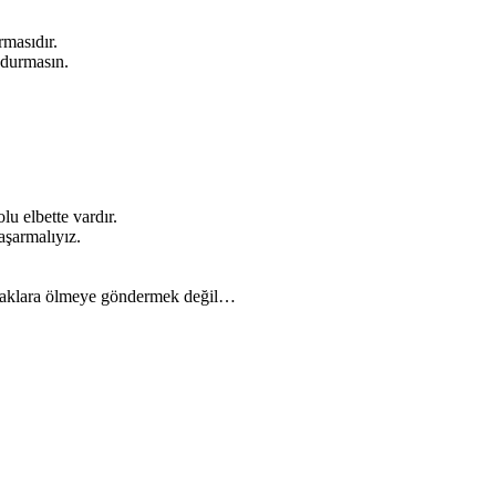
rmasıdır.
 durmasın.
u elbette vardır.
aşarmalıyız.
opraklara ölmeye göndermek değil…