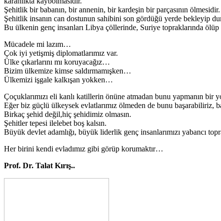
karanlıkta kaybolmasıdır.
Şehitlik bir babanın, bir annenin, bir kardeşin bir parçasının ölmesidir.
Şehitlik insanın can dostunun sahibini son gördüğü yerde bekleyip du
Bu ülkenin genç insanları Libya çöllerinde, Suriye topraklarında ölüp
Mücadele mi lazım…
Çok iyi yetişmiş diplomatlarımız var.
Ülke çıkarlarını mı koruyacağız…
Bizim ülkemize kimse saldırmamışken…
Ülkemizi işgale kalkışan yokken…
Çoçuklarımızı eli kanlı katillerin önüne atmadan bunu yapmanın bir yol
Eğer biz güçlü ülkeysek evlatlarımız ölmeden de bunu başarabiliriz, b
Birkaç şehid değil,hiç şehidimiz olmasın.
Şehitler tepesi ilelebet boş kalsın.
Büyük devlet adamlığı, büyük liderlik genç insanlarımızı yabancı t
Her birini kendi evladımız gibi görüp korumaktır…
Prof. Dr. Talat Kırış..