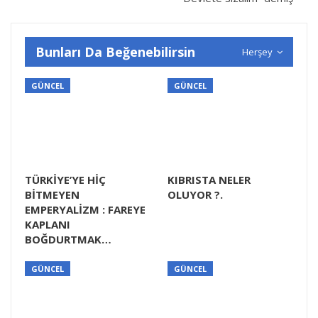
Bunları Da Beğenebilirsin
Herşey
GÜNCEL
GÜNCEL
TÜRKİYE’YE HİÇ
KIBRISTA NELER
BİTMEYEN
OLUYOR ?.
EMPERYALİZM : FAREYE
KAPLANI
BOĞDURTMAK…
GÜNCEL
GÜNCEL