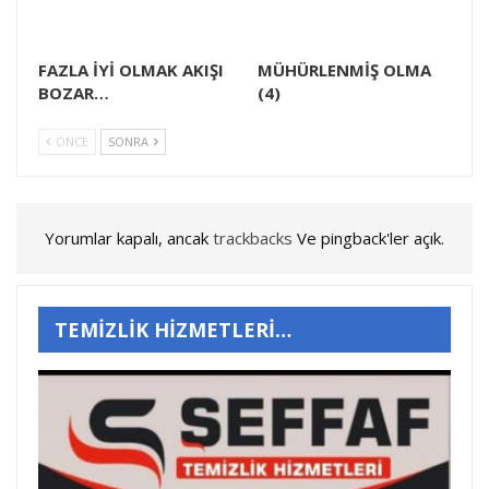
FAZLA İYİ OLMAK AKIŞI
MÜHÜRLENMİŞ OLMA
BOZAR…
(4)
ÖNCE
SONRA
Yorumlar kapalı, ancak
trackbacks
Ve pingback'ler açık.
TEMİZLİK HİZMETLERİ…