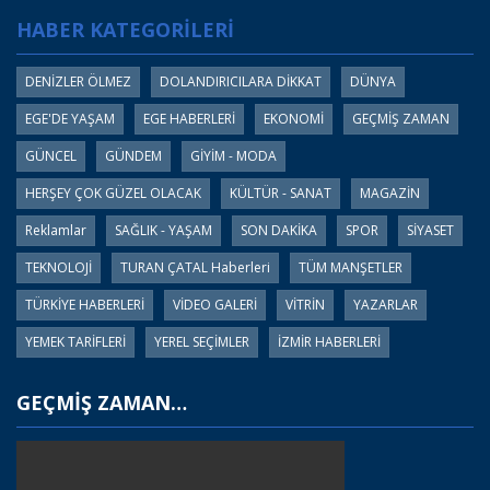
HABER KATEGORİLERİ
DENİZLER ÖLMEZ
DOLANDIRICILARA DİKKAT
DÜNYA
EGE'DE YAŞAM
EGE HABERLERİ
EKONOMİ
GEÇMİŞ ZAMAN
GÜNCEL
GÜNDEM
GİYİM - MODA
HERŞEY ÇOK GÜZEL OLACAK
KÜLTÜR - SANAT
MAGAZİN
Reklamlar
SAĞLIK - YAŞAM
SON DAKİKA
SPOR
SİYASET
TEKNOLOJİ
TURAN ÇATAL Haberleri
TÜM MANŞETLER
TÜRKİYE HABERLERİ
VİDEO GALERİ
VİTRİN
YAZARLAR
YEMEK TARİFLERİ
YEREL SEÇİMLER
İZMİR HABERLERİ
GEÇMİŞ ZAMAN…