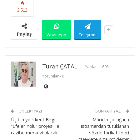
2.512
Paylaş
WhatsApp
Telegram
Turan ÇATAL
Yazılar - 1603
Yorumlar - 0
ÖNCEKI YAZI
SONRAKI YAZI
Üç bin yıllık kent Birgi
Müridin çocuğuna
“Efeler Yolu” projesi ile
istismardan tutuklanan
cazibe merkezi olacak
sözde tarikat lideri
“Devlete sızalım” demiş