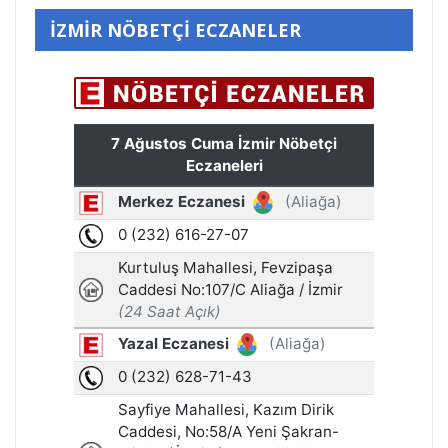
İZMİR NÖBETÇİ ECZANELER