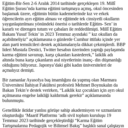
Eğitim-Bir-Sen 2-6 Aralık 2014 tarihinde gerçekleşen 19. Millî
Eğitim Şurası’nda karma eğitimi tartışmaya açmış, okul öncesinden
başlamak üzere, eğitimin bütün kademelerinde kız ve erkek
öğrencilerin ayrı eğitim alması ve eğitimde tek cinsiyetli okulların
yaygınlaştırılması yönündeki önerisi o tarihlerde Eğitim- Sen’ in
kararlı ve direngen tutum ve çabaları ile reddedilmişti. Millî Eğitim
Bakanı Yusuf Tekin’ in 2023 Temmuz ayındaki ” kız okulları da
açabilmeliyiz” açıklamasına o günlerde Cumhur ittifakı içinde yer
alan parti temsilcileri destek açıklamalarıyla dikkat çekmişlerdi. BBP
lideri Mustafa Destici, Twitter hesabın üzerinden yaptığı paylaşımda
karma eğitimi savunup, karşı çıkanları kastederek,” laiklik adı
altında buna karşı çıkanların asıl niyetlerinin inanç- din düşmanlığı
olduğunu biliyoruz. Japonya’daki gibi kadın üniversiteleri de
açmalıyız demişti.
Bir zamanlar Ayasofya baş imamlığını da yapmış olan Marmara
Üniversitesi İlahiyat Fakültesi profesörü Mehmet Boynukalın da
Bakan Tekin’e destek verirken, “Laiklik kız çocukları için ayrı okul
açılmasına engelse laikliği kaldırmak gerekir” açıklamasında
bulunmuştu.
Genellikle iktidar yanlısı görüşe sahip akademisyen ve uzmanların
oluşturduğu ‘Maarif Platformu ‘adlı sivil toplum kuruluşu 19
Temmuz 2023 tarihinde gerçekleştirdiği “Karma Eğitim
Tartışmalarına Pedagojik ve Bilimsel Bakış” başlıklı sanal çalıştayın