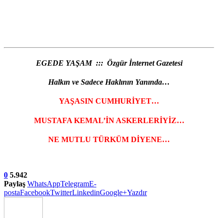
EGEDE YAŞAM ::: Özgür İnternet Gazetesi
Halkın ve Sadece Haklının Yanında…
YAŞASIN CUMHURİYET…
MUSTAFA KEMAL’İN ASKERLERİYİZ…
NE MUTLU TÜRKÜM DİYENE…
0
5.942
Paylaş
WhatsApp
Telegram
E-
posta
Facebook
Twitter
Linkedin
Google+
Yazdır