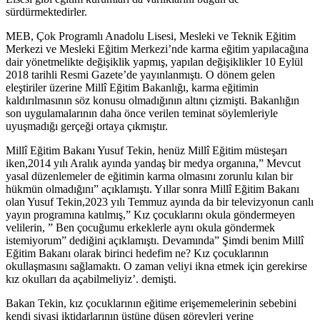
sürdürmektedirler.
MEB, Çok Programlı Anadolu Lisesi, Mesleki ve Teknik Eğitim
Merkezi ve Mesleki Eğitim Merkezi’nde karma eğitim yapılacağına
dair yönetmelikte değişiklik yapmış, yapılan değişiklikler 10 Eylül
2018 tarihli Resmi Gazete’de yayınlanmıştı. O dönem gelen
eleştiriler üzerine Millî Eğitim Bakanlığı, karma eğitimin
kaldırılmasının söz konusu olmadığının altını çizmişti. Bakanlığın
son uygulamalarının daha önce verilen teminat söylemleriyle
uyuşmadığı gerçeği ortaya çıkmıştır.
Millî Eğitim Bakanı Yusuf Tekin, henüz Millî Eğitim müsteşarı
iken,2014 yılı Aralık ayında yandaş bir medya organına,” Mevcut
yasal düzenlemeler de eğitimin karma olmasını zorunlu kılan bir
hükmün olmadığını” açıklamıştı. Yıllar sonra Millî Eğitim Bakanı
olan Yusuf Tekin,2023 yılı Temmuz ayında da bir televizyonun canlı
yayın programına katılmış,” Kız çocuklarını okula göndermeyen
velilerin, ” Ben çocuğumu erkeklerle aynı okula göndermek
istemiyorum” dediğini açıklamıştı. Devamında” Şimdi benim Millî
Eğitim Bakanı olarak birinci hedefim ne? Kız çocuklarının
okullaşmasını sağlamaktı. O zaman veliyi ikna etmek için gerekirse
kız okulları da açabilmeliyiz’. demişti.
Bakan Tekin, kız çocuklarının eğitime erişememelerinin sebebini
kendi siyasi iktidarlarının üstüne düşen görevleri yerine