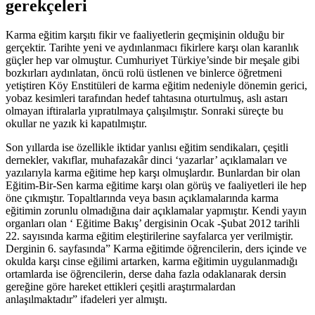
gerekçeleri
Karma eğitim karşıtı fikir ve faaliyetlerin geçmişinin olduğu bir
gerçektir. Tarihte yeni ve aydınlanmacı fikirlere karşı olan karanlık
güçler hep var olmuştur. Cumhuriyet Türkiye’sinde bir meşale gibi
bozkırları aydınlatan, öncü rolü üstlenen ve binlerce öğretmeni
yetiştiren Köy Enstitüleri de karma eğitim nedeniyle dönemin gerici,
yobaz kesimleri tarafından hedef tahtasına oturtulmuş, aslı astarı
olmayan iftiralarla yıpratılmaya çalışılmıştır. Sonraki süreçte bu
okullar ne yazık ki kapatılmıştır.
Son yıllarda ise özellikle iktidar yanlısı eğitim sendikaları, çeşitli
dernekler, vakıflar, muhafazakâr dinci ‘yazarlar’ açıklamaları ve
yazılarıyla karma eğitime hep karşı olmuşlardır. Bunlardan bir olan
Eğitim-Bir-Sen karma eğitime karşı olan görüş ve faaliyetleri ile hep
öne çıkmıştır. Topaltlarında veya basın açıklamalarında karma
eğitimin zorunlu olmadığına dair açıklamalar yapmıştır. Kendi yayın
organları olan ‘ Eğitime Bakış’ dergisinin Ocak -Şubat 2012 tarihli
22. sayısında karma eğitim eleştirilerine sayfalarca yer verilmiştir.
Derginin 6. sayfasında” Karma eğitimde öğrencilerin, ders içinde ve
okulda karşı cinse eğilimi artarken, karma eğitimin uygulanmadığı
ortamlarda ise öğrencilerin, derse daha fazla odaklanarak dersin
gereğine göre hareket ettikleri çeşitli araştırmalardan
anlaşılmaktadır” ifadeleri yer almıştı.