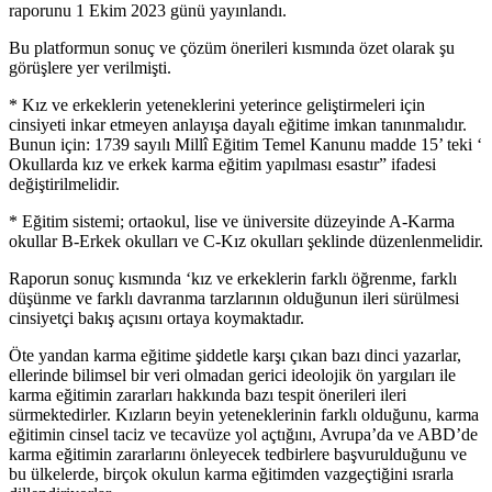
raporunu 1 Ekim 2023 günü yayınlandı.
Bu platformun sonuç ve çözüm önerileri kısmında özet olarak şu
görüşlere yer verilmişti.
* Kız ve erkeklerin yeteneklerini yeterince geliştirmeleri için
cinsiyeti inkar etmeyen anlayışa dayalı eğitime imkan tanınmalıdır.
Bunun için: 1739 sayılı Millî Eğitim Temel Kanunu madde 15’ teki ‘
Okullarda kız ve erkek karma eğitim yapılması esastır” ifadesi
değiştirilmelidir.
* Eğitim sistemi; ortaokul, lise ve üniversite düzeyinde A-Karma
okullar B-Erkek okulları ve C-Kız okulları şeklinde düzenlenmelidir.
Raporun sonuç kısmında ‘kız ve erkeklerin farklı öğrenme, farklı
düşünme ve farklı davranma tarzlarının olduğunun ileri sürülmesi
cinsiyetçi bakış açısını ortaya koymaktadır.
Öte yandan karma eğitime şiddetle karşı çıkan bazı dinci yazarlar,
ellerinde bilimsel bir veri olmadan gerici ideolojik ön yargıları ile
karma eğitimin zararları hakkında bazı tespit önerileri ileri
sürmektedirler. Kızların beyin yeteneklerinin farklı olduğunu, karma
eğitimin cinsel taciz ve tecavüze yol açtığını, Avrupa’da ve ABD’de
karma eğitimin zararlarını önleyecek tedbirlere başvurulduğunu ve
bu ülkelerde, birçok okulun karma eğitimden vazgeçtiğini ısrarla