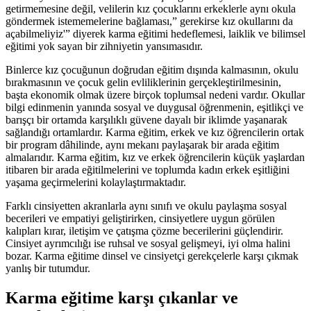
getirmemesine değil, velilerin kız çocuklarını erkeklerle aynı okula
göndermek istememelerine bağlaması,” gerekirse kız okullarını da
açabilmeliyiz'” diyerek karma eğitimi hedeflemesi, laiklik ve bilimsel
eğitimi yok sayan bir zihniyetin yansımasıdır.
Binlerce kız çocuğunun doğrudan eğitim dışında kalmasının, okulu
bırakmasının ve çocuk gelin evliliklerinin gerçekleştirilmesinin,
başta ekonomik olmak üzere birçok toplumsal nedeni vardır. Okullar
bilgi edinmenin yanında sosyal ve duygusal öğrenmenin, eşitlikçi ve
barışçı bir ortamda karşılıklı güvene dayalı bir iklimde yaşanarak
sağlandığı ortamlardır. Karma eğitim, erkek ve kız öğrencilerin ortak
bir program dâhilinde, aynı mekanı paylaşarak bir arada eğitim
almalarıdır. Karma eğitim, kız ve erkek öğrencilerin küçük yaşlardan
itibaren bir arada eğitilmelerini ve toplumda kadın erkek eşitliğini
yaşama geçirmelerini kolaylaştırmaktadır.
Farklı cinsiyetten akranlarla aynı sınıfı ve okulu paylaşma sosyal
becerileri ve empatiyi geliştirirken, cinsiyetlere uygun görülen
kalıpları kırar, iletişim ve çatışma çözme becerilerini güçlendirir.
Cinsiyet ayrımcılığı ise ruhsal ve sosyal gelişmeyi, iyi olma halini
bozar. Karma eğitime dinsel ve cinsiyetçi gerekçelerle karşı çıkmak
yanlış bir tutumdur.
Karma eğitime karşı çıkanlar ve