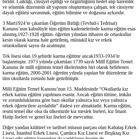
biridir. Laikliği, cinsiyet eşitliği ve özgürlüğünü hedef alıp haremlik
ve selamlık düzeninin alt yapısını oluşturmaya çalışan, tek cinsiyete
dayalı eğitimi savunmak, eğitim bilimine ve doğasına aykırıdır.
3 Mart1924’te çıkarılan Öğretim Birliği (Tevhid-i Tedrisat)
Kanunu’nun kabulüyle tüm eğitim kademelerinde karma eğitim esas
alınmış,1927-1928 eğitim- öğretim yılından itibaren de ortaokullar
kesin olarak karma hale getirilmiş, müstakil kız ve erkek
ortaokulların sayısı da azalmıştır.
Tek lisesi olan 19 şehirde karma eğitime ancak1933-1934’te
başlanmıştır. 1973 yılında çıkartılan 1739 sayılı Millî Eğitim Temel
Kanunu ile milli eğitimin temel ilkelerinden biri olarak belirlenen
karma eğitim, 2000-2001 öğretim yılında yapılan bir düzenleme ile
tüm okullarda zorunlu hale getirilmiştir.
Milli Eğitim Temel Kanunu’nun 15. Maddesinde “Okullarda kız
erkek karma eğitimi yapılması esastır. Ancak eğitim türüne, imkân
ve zorunluluklarına göre bazı okullar yalnızca kız veya yalnızca
erkek öğrencilere ayrılabilir” ifadesi yer almaktadır. Karma eğitim,
resmi temel ilke olsa da ülkemizde kız meslek liseleri, kız İmam
Hatip liseleri ve genel kız liseleri de mevcuttur.
Diğer yandan kültürel ve tarihsel mirasın parçası olan Kabataş Erkek
Lisesi, İstanbul Erkek Lisesi, Çamlıca Kız Lisesi ve Beşiktaş Kız
Lisesi gibi eğitim kurumları da varlıklarını bugün de