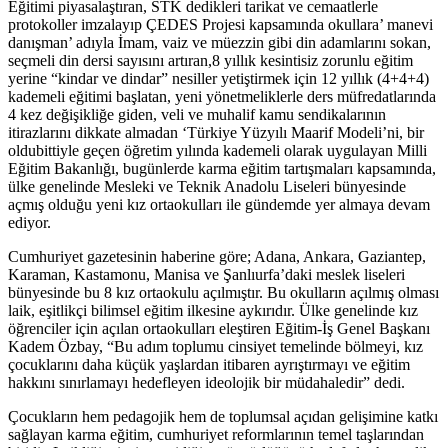
Eğitimi piyasalaştıran, STK dedikleri tarikat ve cemaatlerle
protokoller imzalayıp ÇEDES Projesi kapsamında okullara’ manevi
danışman’ adıyla İmam, vaiz ve müezzin gibi din adamlarını sokan,
seçmeli din dersi sayısını artıran,8 yıllık kesintisiz zorunlu eğitim
yerine “kindar ve dindar” nesiller yetiştirmek için 12 yıllık (4+4+4)
kademeli eğitimi başlatan, yeni yönetmeliklerle ders müfredatlarında
4 kez değişikliğe giden, veli ve muhalif kamu sendikalarının
itirazlarını dikkate almadan ‘Türkiye Yüzyılı Maarif Modeli’ni, bir
oldubittiyle geçen öğretim yılında kademeli olarak uygulayan Milli
Eğitim Bakanlığı, bugünlerde karma eğitim tartışmaları kapsamında,
ülke genelinde Mesleki ve Teknik Anadolu Liseleri bünyesinde
açmış olduğu yeni kız ortaokulları ile gündemde yer almaya devam
ediyor.
Cumhuriyet gazetesinin haberine göre; Adana, Ankara, Gaziantep,
Karaman, Kastamonu, Manisa ve Şanlıurfa’daki meslek liseleri
bünyesinde bu 8 kız ortaokulu açılmıştır. Bu okulların açılmış olması
laik, eşitlikçi bilimsel eğitim ilkesine aykırıdır. Ülke genelinde kız
öğrenciler için açılan ortaokulları eleştiren Eğitim-İş Genel Başkanı
Kadem Özbay, “Bu adım toplumu cinsiyet temelinde bölmeyi, kız
çocuklarını daha küçük yaşlardan itibaren ayrıştırmayı ve eğitim
hakkını sınırlamayı hedefleyen ideolojik bir müdahaledir” dedi.
Çocukların hem pedagojik hem de toplumsal açıdan gelişimine katkı
sağlayan karma eğitim, cumhuriyet reformlarının temel taşlarından