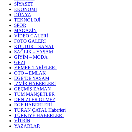
SİYASET
EKONOMİ
DÜNYA
TEKNOLOJİ
SPOR
MAGAZİN
VİDEO GALERİ
FOTO GALERİ
KÜLTÜR – SANAT
SAĞLIK – YAŞAM
GİYİM – MODA
GEZİ
YEMEK TARİFLERİ
OTO – EMLAK
EGE’DE YAŞAM
İZMİR HABERLERİ
GEÇMİŞ ZAMAN
TÜM MANŞETLER
DENİZLER ÖLMEZ
EGE HABERLERİ
TURAN ÇATAL Haberleri
TÜRKİYE HABERLERİ
VİTRİN
YAZARLAR