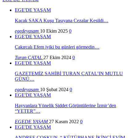
EGE'DE YAŞAM
Kaçak SAKA Kuşu Taşıyana Cezalar Kesildi…
egedeyasam
10 Ekim 2025
0
EGE'DE YAŞAM
Çakırcalı Efem iyiki bu günleri görmedin…
Turan ÇATAL
27 Ekim 2024
0
EGE'DE YAŞAM
GAZETEMİZ SAHİBİ TURAN ÇATAL’IN MUTLU
GÜNÜ…
egedeyasam
10 Şubat 2024
0
EGE'DE YAŞAM
Hayvanlara Yönelik Şiddet Görüntülerine İzmir’den
“YETER”…
EGEDE YAŞAM
27 Kasım 2022
0
EGE'DE YAŞAM
ANDREE COŞKUN, “ KÜTÜPHANE İKİNCİ EVİM