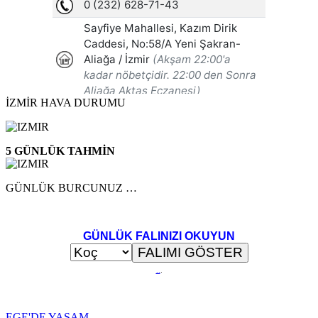
İZMİR HAVA DURUMU
5 GÜNLÜK TAHMİN
GÜNLÜK BURCUNUZ …
GÜNLÜK FALINIZI OKUYUN
..
.
EGE'DE YAŞAM