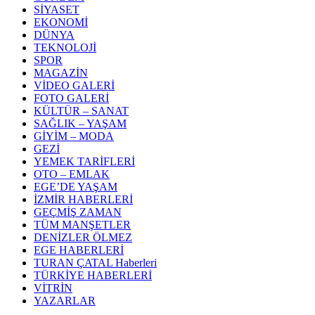
SİYASET
EKONOMİ
DÜNYA
TEKNOLOJİ
SPOR
MAGAZİN
VİDEO GALERİ
FOTO GALERİ
KÜLTÜR – SANAT
SAĞLIK – YAŞAM
GİYİM – MODA
GEZİ
YEMEK TARİFLERİ
OTO – EMLAK
EGE’DE YAŞAM
İZMİR HABERLERİ
GEÇMİŞ ZAMAN
TÜM MANŞETLER
DENİZLER ÖLMEZ
EGE HABERLERİ
TURAN ÇATAL Haberleri
TÜRKİYE HABERLERİ
VİTRİN
YAZARLAR