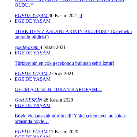
OLDU. ”
EGEDE YAŞAM
30 Kasım 2021
0
EGE'DE YAŞAM
TÜRK DENİZ ASLANLARININ BİLDİRİSİ ( 103 emekli
amiralin bildirisi )
egedeyasam
4 Nisan 2021
EGE'DE YAŞAM
Türkiye’nin en çok gecekondu bulunan şehri İzmir!
EGEDE YAŞAM
2 Ocak 2021
EGE'DE YAŞAM
GEÇMİŞ OLSUN TURAN KARDEŞİM…
Gazi KESKİN
26 Kasım 2020
EGE'DE YAŞAM
Böyle vicdansızlık görülmedi! Yükü çekemeyen atı sokak
ortasında böyle…
EGEDE YAŞAM
17 Kasım 2020