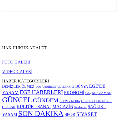
HAK HUKUK ADALET
FOTO GALERİ
VİDEO GALERİ
HABER KATEGORİLERİ
EGE'DE
DENİZLER ÖLMEZ
DÜNYA
DOLANDIRICILARA DİKKAT
EGE HABERLERİ
YAŞAM
EKONOMİ
GEÇMİŞ ZAMAN
GÜNCEL
GÜNDEM
HERŞEY ÇOK GÜZEL
GİYİM - MODA
KÜLTÜR - SANAT
MAGAZİN
SAĞLIK -
OLACAK
Reklamlar
SON DAKİKA
SİYASET
SPOR
YAŞAM