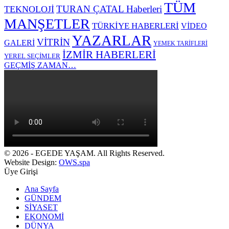
TÜM
TURAN ÇATAL Haberleri
TEKNOLOJİ
MANŞETLER
TÜRKİYE HABERLERİ
VİDEO
YAZARLAR
VİTRİN
GALERİ
YEMEK TARİFLERİ
İZMİR HABERLERİ
YEREL SEÇİMLER
GEÇMİŞ ZAMAN…
© 2026 - EGEDE YAŞAM. All Rights Reserved.
Website Design:
OWS.spa
Üye Girişi
Ana Sayfa
GÜNDEM
SİYASET
EKONOMİ
DÜNYA