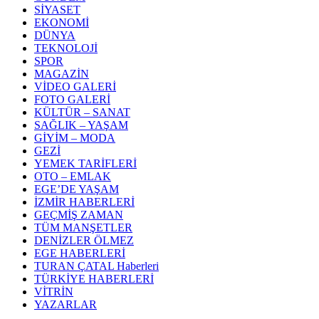
SİYASET
EKONOMİ
DÜNYA
TEKNOLOJİ
SPOR
MAGAZİN
VİDEO GALERİ
FOTO GALERİ
KÜLTÜR – SANAT
SAĞLIK – YAŞAM
GİYİM – MODA
GEZİ
YEMEK TARİFLERİ
OTO – EMLAK
EGE’DE YAŞAM
İZMİR HABERLERİ
GEÇMİŞ ZAMAN
TÜM MANŞETLER
DENİZLER ÖLMEZ
EGE HABERLERİ
TURAN ÇATAL Haberleri
TÜRKİYE HABERLERİ
VİTRİN
YAZARLAR