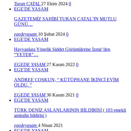
Turan ÇATAL
27 Ekim 2024
0
EGE'DE YAŞAM
GAZETEMİZ SAHİBİ TURAN ÇATAL’IN MUTLU
GÜNÜ…
egedeyasam
10 Şubat 2024
0
EGE'DE YAŞAM
Hayvanlara Yönelik Şiddet Görüntülerine İzmir’den
“YETER”…
EGEDE YAŞAM
27 Kasım 2022
0
EGE'DE YAŞAM
ANDREE COŞKUN, “ KÜTÜPHANE İKİNCİ EVİM
OLDU. ”
EGEDE YAŞAM
30 Kasım 2021
0
EGE'DE YAŞAM
TÜRK DENİZ ASLANLARININ BİLDİRİSİ ( 103 emekli
amiralin bildirisi )
egedeyasam
4 Nisan 2021
EGE'DE YAŞAM