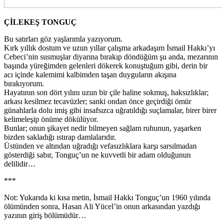
ÇİLEKEŞ TONGUÇ
Bu satırları göz yaşlarımla yazıyorum.
Kırk yıllık dostum ve uzun yıllar çalışma arkadaşım İsmail Hakkı’yı
Cebeci’nin susmuşlar diyarına bırakıp döndüğüm şu anda, mezarının
başında yüreğimden gelenleri dökerek konuştuğum gibi, derin bir
acı içinde kalemimi kalbimden taşan duyguların akışına
bırakıyorum.
Hayatının son dört yılını uzun bir çile haline sokmuş, haksızlıklar;
arkası kesilmez tecavüzler; sanki ondan önce geçirdiği ömür
günahlarla dolu imiş gibi insafsızca uğratıldığı suçlamalar, birer birer
kelimeleşip önüme dökülüyor.
Bunlar; onun şikayet nedir bilmeyen sağlam ruhunun, yaşarken
bizden sakladığı ıstırap damlalarıdır.
Üstünden ve altından uğradığı vefasızlıklara karşı sarsılmadan
gösterdiği sabır, Tonguç’un ne kuvvetli bir adam olduğunun
delilidir…
***
Not: Yukarıda ki kısa metin, İsmail Hakkı Tonguç’un 1960 yılında
ölümünden sonra, Hasan Ali Yücel’in onun arkasından yazdığı
yazının giriş bölümüdür…