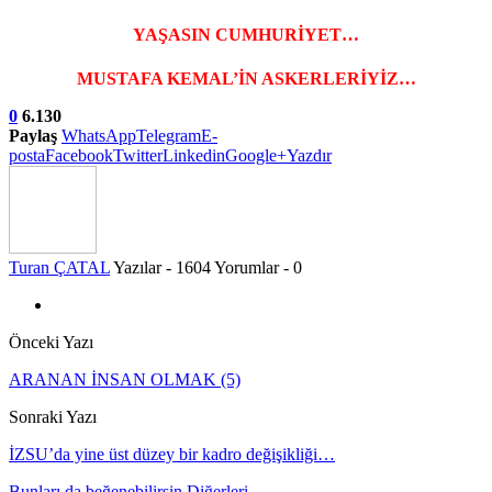
YAŞASIN CUMHURİYET…
MUSTAFA KEMAL’İN ASKERLERİYİZ…
0
6.130
Paylaş
WhatsApp
Telegram
E-
posta
Facebook
Twitter
Linkedin
Google+
Yazdır
Turan ÇATAL
Yazılar - 1604
Yorumlar - 0
Önceki Yazı
ARANAN İNSAN OLMAK (5)
Sonraki Yazı
İZSU’da yine üst düzey bir kadro değişikliği…
Bunları da beğenebilirsin
Diğerleri