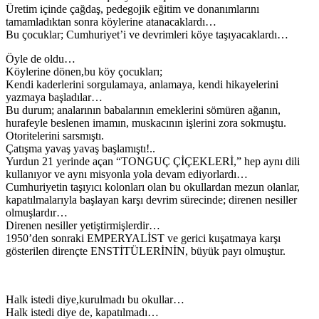
Üretim içinde çağdaş, pedegojik eğitim ve donanımlarını
tamamladıktan sonra köylerine atanacaklardı…
Bu çocuklar; Cumhuriyet’i ve devrimleri köye taşıyacaklardı…
Öyle de oldu…
Köylerine dönen,bu köy çocukları;
Kendi kaderlerini sorgulamaya, anlamaya, kendi hikayelerini
yazmaya başladılar…
Bu durum; analarının babalarının emeklerini sömüren ağanın,
hurafeyle beslenen imamın, muskacının işlerini zora sokmuştu.
Otoritelerini sarsmıştı.
Çatışma yavaş yavaş başlamıştı!..
Yurdun 21 yerinde açan “TONGUÇ ÇİÇEKLERİ,” hep aynı dili
kullanıyor ve aynı misyonla yola devam ediyorlardı…
Cumhuriyetin taşıyıcı kolonları olan bu okullardan mezun olanlar,
kapatılmalarıyla başlayan karşı devrim sürecinde; direnen nesiller
olmuşlardır…
Direnen nesiller yetiştirmişlerdir…
1950’den sonraki EMPERYALİST ve gerici kuşatmaya karşı
gösterilen dirençte ENSTİTÜLERİNİN, büyük payı olmuştur.
Halk istedi diye,kurulmadı bu okullar…
Halk istedi diye de, kapatılmadı…