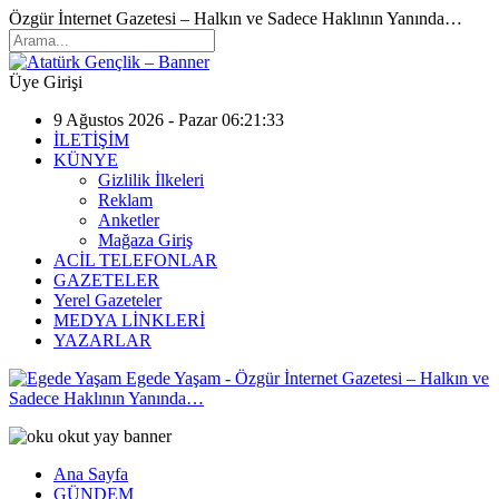
Özgür İnternet Gazetesi – Halkın ve Sadece Haklının Yanında…
Üye Girişi
9 Ağustos 2026 - Pazar 06:21:33
İLETİŞİM
KÜNYE
Gizlilik İlkeleri
Reklam
Anketler
Mağaza Giriş
ACİL TELEFONLAR
GAZETELER
Yerel Gazeteler
MEDYA LİNKLERİ
YAZARLAR
Egede Yaşam - Özgür İnternet Gazetesi – Halkın ve
Sadece Haklının Yanında…
Ana Sayfa
GÜNDEM