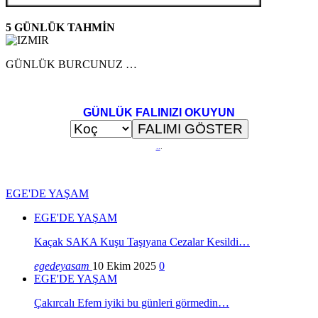
5 GÜNLÜK TAHMİN
GÜNLÜK BURCUNUZ …
GÜNLÜK FALINIZI OKUYUN
..
.
EGE'DE YAŞAM
EGE'DE YAŞAM
Kaçak SAKA Kuşu Taşıyana Cezalar Kesildi…
egedeyasam
10 Ekim 2025
0
EGE'DE YAŞAM
Çakırcalı Efem iyiki bu günleri görmedin…