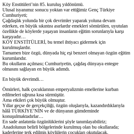
Köy Enstitüleri’nin 85. kuruluş yıldönümü.
Ulusal isyanımız sonucu yoktan var ettiğimiz Genç Türkiye
Cumhuriyeti;
Çağdaşlık yolunda bir çok devrimler yaparak yoluna devam
ederken, en büyük sıkıntısı asırlardır emekleri sömürülen, uyutulan
özellikle de köylerde yaşayan insanların eğitim sorunlarıyla karşı
karşıyadır…
KÖY ENSTİTÜLERİ, bu temel ihtiyacı gidermek için
kurulmuşlardır.
Tamamen bize özgü, dünyada hiç eşi benzeri olmayan özgün eğitim
kurumlarıdır.
Bu okulların açılması; Cumhuriyetin, çağdaş dünyaya entegre
olmasını sağlayan en büyük adımdı.
En büyük devrimdi…
Ömürleri, halk çocuklarının emperyalizmin emellerine kurban
edilmeleri uğruna kısa sürmüştür.
Ama etkileri çok büyük olmuştur.
Yıllar geçse de gerçekçiliği, özgün oluşlarıyla, kazandırdıklarıyla
hâlâ TÜRKİYE’NİN ve de dünyanın gümdeminde
konuşulmaktadırlar…
En sade anlatımla özgünlüklerini şöyle tanımlayabiliriz;
Anadolunun belirli bölgelerinde kurulmuş olan bu okullarada;
kaderlerine terk edilmiş köylülerin çocukları okutulacak.